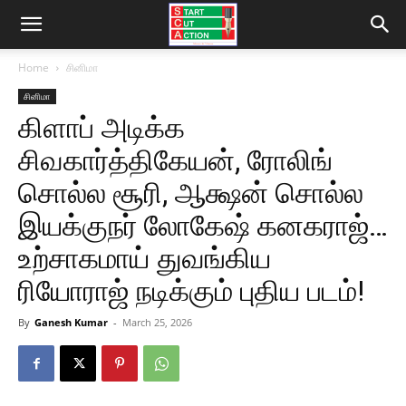
Home
சினிமா
சினிமா
கிளாப் அடிக்க
சிவகார்த்திகேயன், ரோலிங்
சொல்ல சூரி, ஆக்ஷன் சொல்ல
இயக்குநர் லோகேஷ் கனகராஜ்…
உற்சாகமாய் துவங்கிய
ரியோராஜ் நடிக்கும் புதிய படம்!
By
Ganesh Kumar
-
March 25, 2026