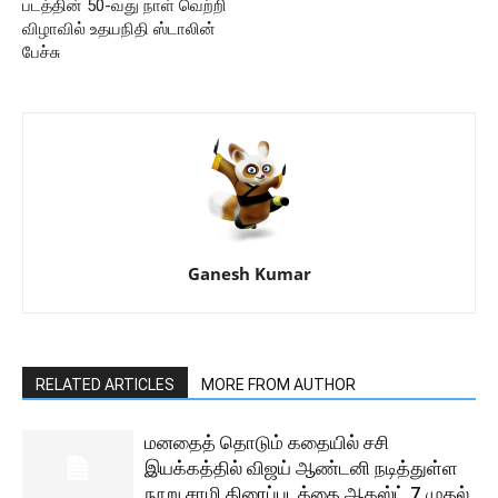
படத்தின் 50-வது நாள் வெற்றி
விழாவில் உதயநிதி ஸ்டாலின்
பேச்சு
Ganesh Kumar
RELATED ARTICLES
MORE FROM AUTHOR
மனதைத் தொடும் கதையில் சசி
இயக்கத்தில் விஜய் ஆண்டனி நடித்துள்ள
நூறு சாமி திரைப்படத்தை ஆகஸ்ட் 7 முதல்