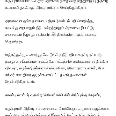
கருப்புசாமியின் அவதார நோக்கம் நிறைவேற ஒத்துழைப்பு தருகிற
கடமையிருக்கிறது. அதை சரியாக செய்திருக்கிறார்.
ஏராளமான தங்க நகையை திருடர்களிடம் பறி கொடுத்து,
காவல்துறையாலும் நீதி மன்றத்தாலும் அலைக்கழிப்பட்டு,
மகளையும் இழந்து தவிக்கிற இந்திரன்ஸின் நடிப்பு கவனம்
பெறுகிறது.
லஞ்சத்துக்கு வளைந்து கொடுக்கிற நீதிபதியாக நட்டி நட்ராஜ்,
தனது பாதிப்புக்கான சட்டப் போராட்டத்தில் வலிகளைச் சந்திக்கிற
ஷிவதா, வழக்கறிஞர்களாக ஸ்வாசிகா, நமோ நாராயணன், தீபா
சங்கர் என திரை முழுக்க ஏகப்பட்ட நடிகர் நடிகைகள்
தென்படுகிறார்கள்.
சாண்டி மாஸ்டர் வருகிற ‘லியோ’ காபி சீன் சிரிப்புக்கு கேரண்டி.
கருப்புசாமி அதிரடி சம்பவங்களை அரங்கேறும் தருணங்களுக்கான
சாய் அபயங்கரின் பின்னணி இசையில் நேட்டிவிட்டி மிஸ்ஸிங்.