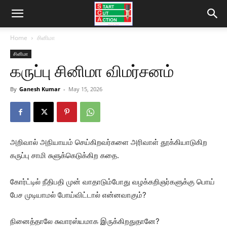
Home
சினிமா
சினிமா
கருப்பு சினிமா விமர்சனம்
By
Ganesh Kumar
-
May 15, 2026
அறிவால் அநியாயம் செய்கிறவர்களை அரிவாள் தூக்கியாடுகிற
கருப்பு சாமி சுளுக்கெடுக்கிற கதை.
கோர்ட்டில் நீதிபதி முன் வாதாடும்போது வழக்கறிஞர்களுக்கு பொய்
பேச முடியாமல் போய்விட்டால் என்னவாகும்?
நினைத்தாலே சுவாரஸ்யமாக இருக்கிறதுதானே?