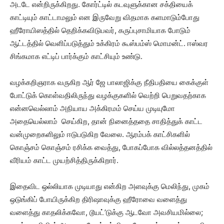
அடடே என்றிருக்கிறது. கோர்ட்டில் கடவுளுக்கான சக்தியைக்
காட்டியும் காட்டாமலும் என இருவேறு விதமாக களமாடும்போது
ஹீரோயிஸத்தில் தெறிக்கவிடுபவர், கருப்புசாமியாக போடும்
ஆட்டத்தில் வெளிப்படுத்தும் உக்கிரம் கூஸ்பம்ஸ் மொமன்ட். ஈஸ்வர
சிங்கமாக எட்டிப் பார்க்கும் காட்சியும் உண்டு.
வழக்கறிஞராக வருகிற ஆர் ஜே பாலாஜிக்கு நீதிபதியை கைக்குள்
போட்டுக் கொள்வதிலிருந்து வழக்குகளில் வெற்றி பெறுவதற்காக
என்னவெல்லாம் அநியாய அக்கிரமம் செய்ய முடியுமோ
அதையெல்லாம் செய்கிற, தான் நினைத்ததை சாதித்துக் காட்ட
வன்முறைகளிலும் ஈடுபடுகிற வேலை. ஆரம்பக் காட்சிகளில்
கொஞ்சம் கொஞ்சம் ரசிக்க வைத்து, போகப்போக வில்லத்தனத்தில்
வீரியம் காட்ட முயற்சித்திருக்கிறார்.
இதைவிட ஒல்லியாக முடியாது என்கிற அளவுக்கு மெலிந்து, முகம்
ஒடுங்கிப் போயிருக்கிற திரிஷாவுக்கு ஹீரோவை வளைத்து
வளைத்து காதலிக்கவோ, டூயட்’டுக்கு ஆடவோ அவசியமில்லை;