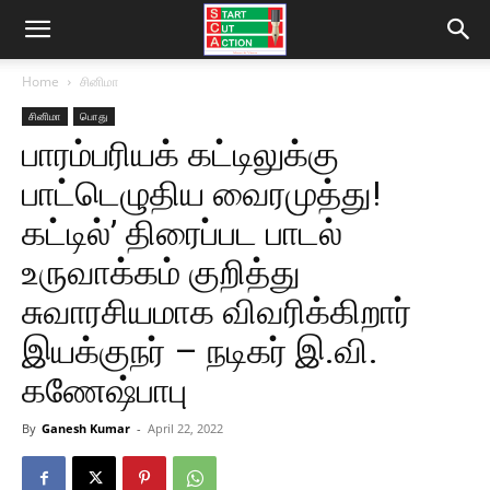
Home
சினிமா
சினிமா
பொது
பாரம்பரியக் கட்டிலுக்கு
பாட்டெழுதிய வைரமுத்து!
கட்டில்’ திரைப்பட பாடல்
உருவாக்கம் குறித்து
சுவாரசியமாக விவரிக்கிறார்
இயக்குநர் – நடிகர் இ.வி.
கணேஷ்பாபு
By
Ganesh Kumar
-
April 22, 2022