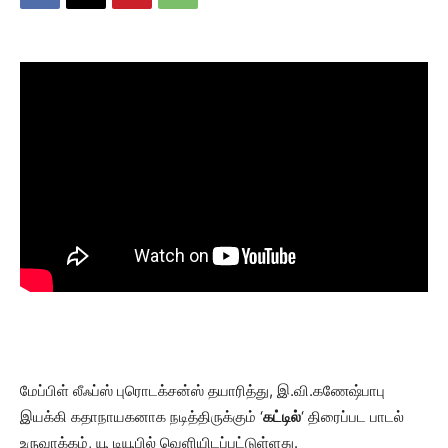
மேப்பிள் லீஃப்ஸ் புரொடக்சன்ஸ் தயாரித்து, இ.வி.கணேஷ்பாபு
இயக்கி கதாநாயகனாக நடித்திருக்கும் ‘
கட்டில்
‘ திரைப்பட பாடல்
உருவாக்கம், யூ டியூபில் வெளியிடப்பட்டுள்ளது.