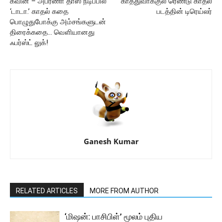
கவின் – அபர்ணா தாஸ் நடிப்பில்
காத்துவாக்குல ரெண்டு காதல்
‘டாடா.’ காதல் கதை
படத்தின் டிரெய்லர்
பொழுதுபோக்கு அம்சங்களுடன்
திரைக்கதை… வெளியானது
ஃபர்ஸ்ட் லுக்!
Ganesh Kumar
RELATED ARTICLES
MORE FROM AUTHOR
‘மிஷன்: பாசிபிள்’ மூலம் புதிய