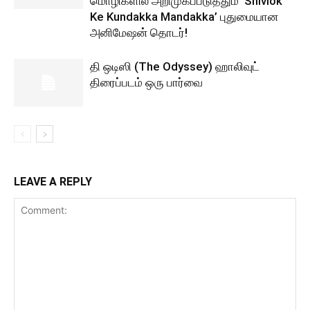
மொழிகளில் அறிமுகப்படுத்தும் ‘Shivlok
Ke Kundakka Mandakka’ புதுமையான
அனிமேஷன் தொடர்!
தி ஒடிஸி (The Odyssey) ஹாலிவுட்
திரைப்படம் ஒரு பார்வை
LEAVE A REPLY