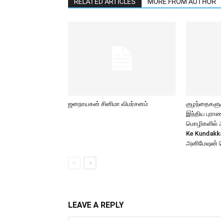
RELATED ARTICLES
MORE FROM AUTHOR
ஜனநாயகன் சினிமா விமர்சனம்
குழந்தைகளுக்
இந்திய புர
மொழிகளில் அற
Ke Kundakk
அனிமேஷன் 
LEAVE A REPLY