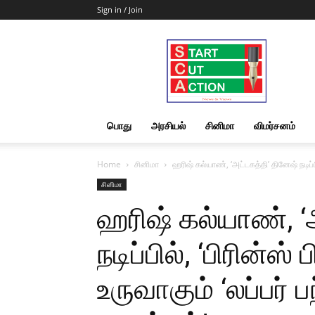
Sign in / Join
Start
Cut
Action
|
News
&
பொது
அரசியல்
சினிமா
விமர்சனம்
Views
Home
சினிமா
ஹரிஷ் கல்யாண், ‘அட்டகத்தி’ தினேஷ் நடிப்பில்
சினிமா
ஹரிஷ் கல்யாண், ‘
நடிப்பில், ‘பிரின்ஸ் 
உருவாகும் ‘லப்பர் 