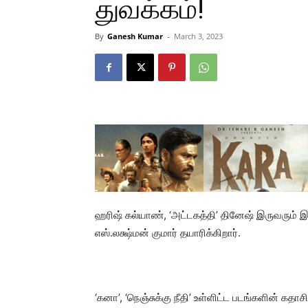
துவக்கம்!
By
Ganesh Kumar
-
March 3, 2023
ஹரிஷ் கல்யாண், ‘அட்டகத்தி’ தினேஷ் இருவரும் இணைந்
எஸ்.லக்ஷ்மன் குமார் தயாரிக்கிறார்.
‘கனா’, ‘நெஞ்சுக்கு நீதி’ உள்ளிட்ட படங்களின் கத