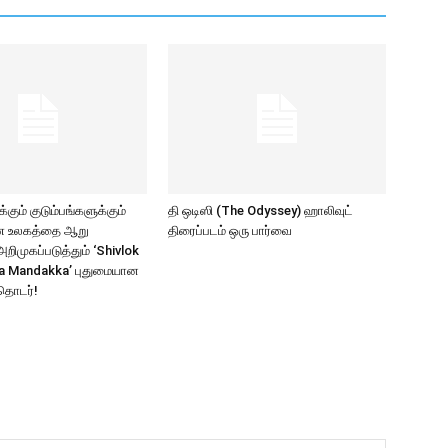
கும் குடும்பங்களுக்கும்
தி ஒடிஸி (The Odyssey) ஹாலிவுட்
ாண உலகத்தை ஆறு
திரைப்படம் ஒரு பார்வை
ிமுகப்படுத்தும் ‘Shivlok
a Mandakka’ புதுமையான
தொடர்!