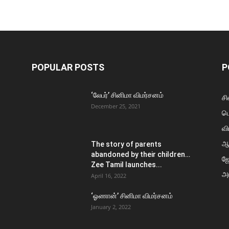
POPULAR POSTS
P
‘லேபர்’ சினிமா விமர்சனம்
சி
December 25, 2021
ப
வி
ஆ
The story of parents
abandoned by their children…
ஜ
Zee Tamil launches...
அர
April 16, 2022
‘ஓணான்’ சினிமா விமர்சனம்
January 2, 2022