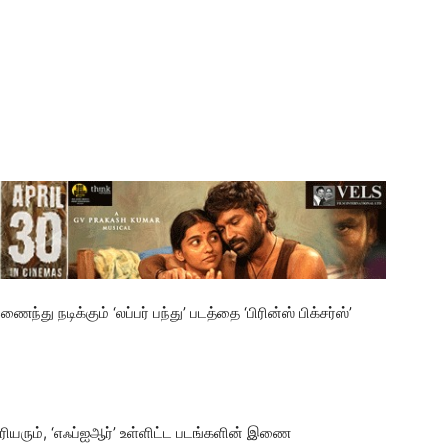
து நடிக்கும் ‘லப்பர் பந்து’ படத்தை ‘பிரின்ஸ் பிக்சர்ஸ்’
ாசிரியரும், ‘எஃப்ஐஆர்’ உள்ளிட்ட படங்களின் இணை