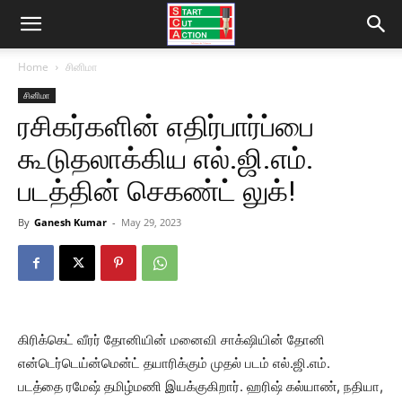
Home
சினிமா
சினிமா
ரசிகர்களின் எதிர்பார்ப்பை
கூடுதலாக்கிய எல்.ஜி.எம்.
படத்தின் செகண்ட் லுக்!
By
Ganesh Kumar
-
May 29, 2023
கிரிக்கெட் வீரர் தோனியின் மனைவி சாக்‌ஷியின் தோனி
என்டெர்டெய்ன்மென்ட் தயாரிக்கும் முதல் படம் எல்.ஜி.எம்.
படத்தை ரமேஷ் தமிழ்மணி இயக்குகிறார். ஹரிஷ் கல்யாண், நதியா,