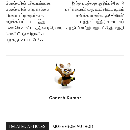
பெண்ணின் உரிமைக்காக,
இந்த படத்தை குடும்பத்தோடு
பெண்ணின் பாதுகாப்பை
பார்க்கலாம்; ஒரு காட்சிகூட முகம்
நிலைநாட்டுவதற்காக
சுளிக்க வைக்காது! -‘வீரன்’
எடுக்கப்பட்ட படம் இது!
படத்தின் பத்திரிகையாளர்
-‘லைசென்ஸ்’ படத்தின் டிரெய்லர்
சந்திப்பில் ‘ஹிப்ஹாப்’ ஆதி உறுதி
வெளியீட்டு விழாவில்
பழ.கருப்பையா பேச்சு
Ganesh Kumar
RELATED ARTICLES
MORE FROM AUTHOR