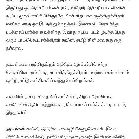
இருப்பது ஓர் ஆச்சரியம் என்றால், மற்றோர் ஆச்சரியம் கவினின்
நடிப்பு. முதல் காட்சியிலிருந்தே மிகச் சிறப்பாக நடித்திருக்கிறார்
மனிதர். எந்த ஓர் இடத்திலும் உறுத்தல் இல்லாமல், தொடர்ந்து
படத்தைப் பார்க்க வைக்கிறது இவரது நடிப்பு. படம் முடிந்த பிறகு
வரும் பாடலில்கூட ஈர்க்கிறார் கவின். தமிழ் சினிமாவுக்கு ஒரு
நல்வரவு.
நாயகியாக நடித்திருக்கும் அம்ரிதா ஆரம்பத்தில் சற்று
சொதப்பினாலும் பிறகு சமாளித்திருக்கிறார். மாற்றவர்கள் எல்லாம்
ஒன்றிரண்டு காட்சிகளில் வந்து செல்கிறார்கள்.
கவினின் நடிப்பு, சில திகில் காட்சிகள், சிறிய அளவிலான
சஸ்பென்ஸ் ஆகியவற்றுக்காக நிச்சயமாகப் பார்க்கக்கூடிய படம்,
இந்த ‘லிப்ட்’.
நடிகர்கள்:
கவின், அம்ரிதா, பாலாஜி வேணுகோபால்; இசை:
பிரிட்டோ மைக்கேல்; ஓளிப்பதிவு: யுவா குமார்; இயக்கம்: வினீத்