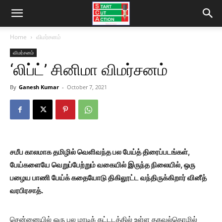
Home
விமர்சனம்
விமர்சனம்
‘லிப்ட்’ சினிமா விமர்சனம்
By
Ganesh Kumar
-
October 7, 2021
சமீப காலமாக தமிழில் வெளிவந்த பல பேய்த் திரைப்படங்கள்,
பேய்களையே வெறுப்பேற்றும் வகையில் இருந்த நிலையில், ஒரு
பழைய பாணி பேய்க் கதையோடு திகிலூட்ட வந்திருக்கிறார் வினீத்
வரபிரசாத்.
சென்னையில் ஒரு பல மாடிக் கட்டடத்தில் உள்ள தகவல்தொழில்