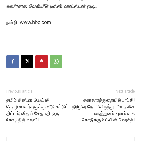
வரபிரசாத்; வெளியீடு: டிஸ்னி ஹாட்ஸ்டார் ஓடிடி.
நன்றி: www.bbc.com
Previous article
Next article
தமிழ் சினிமா பெஃப்ஸி
சுகாதாரத்துறையில் புரட்சி!
தொழிலாளர்களுக்கு வீடு கட்டும்
நீரிழிவு நோயிலிருந்து மீள நவீன
திட்டம்; விஜய் சேதுபதி ஒரு
மருத்துவம் மூலம் கை
கோடி நிதி உதவி!
கொடுக்கும் ட்வின் ஹெல்த்!