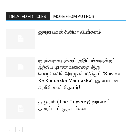
RELATED ARTICLES
MORE FROM AUTHOR
ஜனநாயகன் சினிமா விமர்சனம்
குழந்தைகளுக்கும் குடும்பங்களுக்கும்
இந்திய புராண உலகத்தை ஆறு
மொழிகளில் அறிமுகப்படுத்தும் ‘Shivlok
Ke Kundakka Mandakka’ புதுமையான
அனிமேஷன் தொடர்!
தி ஒடிஸி (The Odyssey) ஹாலிவுட்
திரைப்படம் ஒரு பார்வை