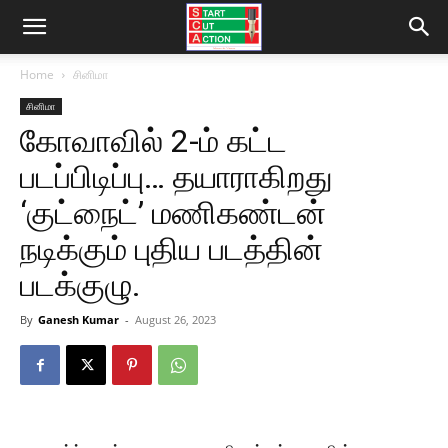
Home
சினிமா
சினிமா
கோவாவில் 2-ம் கட்ட
படப்பிடிப்பு… தயாராகிறது
‘குட்நைட்’ மணிகண்டன்
நடிக்கும் புதிய படத்தின்
படக்குழு.
By
Ganesh Kumar
-
August 26, 2023