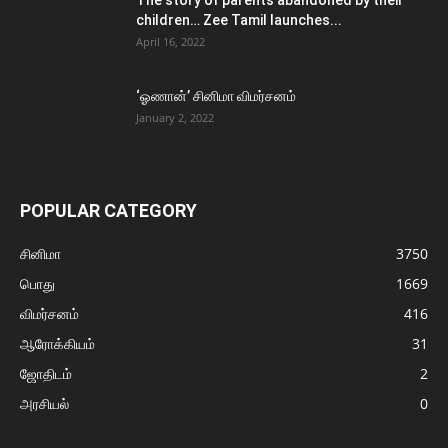
The story of parents abandoned by their
children… Zee Tamil launches...
April 16, 2022
‘ஓணான்’ சினிமா விமர்சனம்
January 2, 2022
POPULAR CATEGORY
சினிமா
3750
பொது
1669
விமர்சனம்
416
ஆரோக்கியம்
31
ஜோதிடம்
2
அரசியல்
0