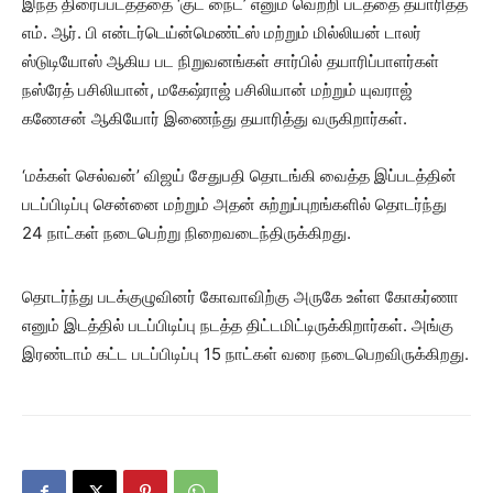
இந்த திரைப்படத்ததை ‘குட் நைட்’ எனும் வெற்றி படத்தை தயாரித்த
எம். ஆர். பி என்டர்டெய்ன்மெண்ட்ஸ் மற்றும் மில்லியன் டாலர்
ஸ்டுடியோஸ் ஆகிய பட நிறுவனங்கள் சார்பில் தயாரிப்பாளர்கள்
நஸ்ரேத் பசிலியான், மகேஷ்ராஜ் பசிலியான் மற்றும் யுவராஜ்
கணேசன் ஆகியோர் இணைந்து தயாரித்து வருகிறார்கள்.
‘மக்கள் செல்வன்’ விஜய் சேதுபதி தொடங்கி வைத்த இப்படத்தின்
படப்பிடிப்பு சென்னை மற்றும் அதன் சுற்றுப்புறங்களில் தொடர்ந்து
24 நாட்கள் நடைபெற்று நிறைவடைந்திருக்கிறது.
தொடர்ந்து படக்குழுவினர் கோவாவிற்கு அருகே உள்ள கோகர்ணா
எனும் இடத்தில் படப்பிடிப்பு நடத்த திட்டமிட்டிருக்கிறார்கள். அங்கு
இரண்டாம் கட்ட படப்பிடிப்பு 15 நாட்கள் வரை நடைபெறவிருக்கிறது.