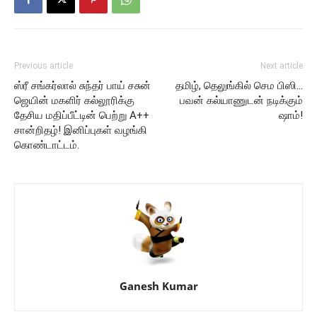
Previous article
Next article
ஸ்ரீ சங்கர்லால் சுந்தர் பாய் சசுன்
தமிழ், தெலுங்கில் செம பிஸி…
ஜெயின் மகளிர் கல்லூரிக்கு
பவன் கல்யாணுடன் நடிக்கும்
தேசிய மதிப்பீட்டின் பெற்று A++
ஷாம்!
சான்றிதழ்! இனிப்புகள் வழங்கி
கொண்டாட்டம்.
Ganesh Kumar