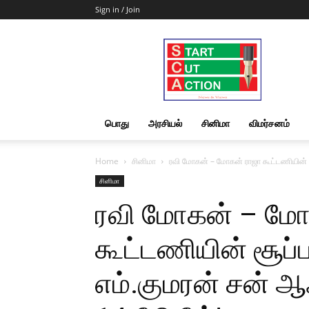
Sign in / Join
Start
Cut
Action
|
News
&
பொது
அரசியல்
சினிமா
விமர்சனம்
Views
Home
சினிமா
ரவி மோகன் – மோகன் ராஜா கூட்டணியின் சூப
சினிமா
ரவி மோகன் – மோ
கூட்டணியின் சூப்ப
எம்.குமரன் சன் ஆஃப