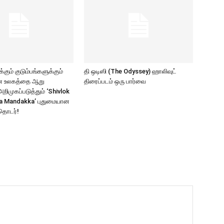
கும் குடும்பங்களுக்கும்
தி ஒடிஸி (The Odyssey) ஹாலிவுட்
ாண உலகத்தை ஆறு
திரைப்படம் ஒரு பார்வை
ிமுகப்படுத்தும் ‘Shivlok
a Mandakka’ புதுமையான
தொடர்!