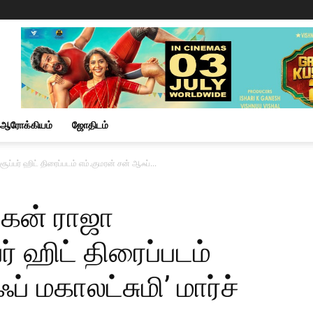
ஆரோக்கியம்
ஜோதிடம்
்பர் ஹிட் திரைப்படம் எம்.குமரன் சன் ஆஃப்...
கன் ராஜா
ர் ஹிட் திரைப்படம்
் மகாலட்சுமி’ மார்ச்