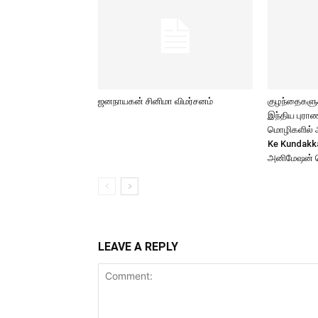
ஜனநாயகன் சினிமா விமர்சனம்
குழந்தைகளுக்
இந்திய புர
மொழிகளில் அற
Ke Kundakk
அனிமேஷன் 
LEAVE A REPLY