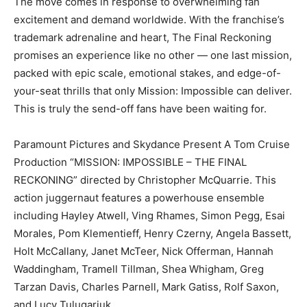
The move comes in response to overwhelming fan
excitement and demand worldwide. With the franchise’s
trademark adrenaline and heart, The Final Reckoning
promises an experience like no other — one last mission,
packed with epic scale, emotional stakes, and edge-of-
your-seat thrills that only Mission: Impossible can deliver.
This is truly the send-off fans have been waiting for.
Paramount Pictures and Skydance Present A Tom Cruise
Production “MISSION: IMPOSSIBLE – THE FINAL
RECKONING” directed by Christopher McQuarrie. This
action juggernaut features a powerhouse ensemble
including Hayley Atwell, Ving Rhames, Simon Pegg, Esai
Morales, Pom Klementieff, Henry Czerny, Angela Bassett,
Holt McCallany, Janet McTeer, Nick Offerman, Hannah
Waddingham, Tramell Tillman, Shea Whigham, Greg
Tarzan Davis, Charles Parnell, Mark Gatiss, Rolf Saxon,
and Lucy Tulugarjuk.