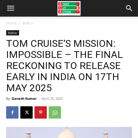
Home
சினிமா
சினிமா
TOM CRUISE’S MISSION:
IMPOSSIBLE – THE FINAL
RECKONING TO RELEASE
EARLY IN INDIA ON 17TH
MAY 2025
By
Ganesh Kumar
-
April 25, 2025