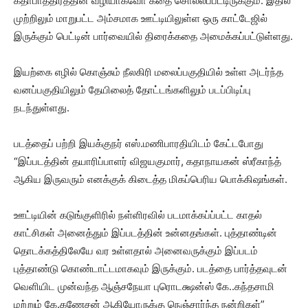
கதாபாத்திரத்தின் வழியாகவோ கதை சொல்லப்பட்டிருக்கும். இதில்
முற்றிலும் மாறுபட்ட அம்சமாக ஊட்டியிலுள்ள ஒரு காட்டேஜில்
இருக்கும் பெட்டின் பார்வையில் திரைக்கதை அமைக்கப்பட்டுள்ளது.
இயற்கை எழில் கொஞ்சும் நீலகிரி மலைப்பகுதியில் உள்ள அடர்ந்த
வனப்பகுதியிலும் தேயிலைத் தோட்டங்களிலும் படப்பிடிப்பு
நடந்துள்ளது.
படத்தைப் பற்றி இயக்குநர் எஸ்.மணிபாரதியிடம் கேட்டபோது
“இப்படத்தின் தயாரிப்பாளர் விஜயகுமார், கதாநாயகன் ஸ்ரீகாந்த்
ஆகிய இருவரும் எனக்குக் கிடைத்த மிகப்பெரிய பொக்கிஷங்கள்.
ஊட்டியின் கடுங்குளிரில் நள்ளிரவில் படமாக்கப்ப்பட்ட காதல்
காட்சிகள் அனைத்தும் இப்படத்தின் உன்னதங்கள். புத்தாண்டின்
தொடக்கத்திலேயே வர உள்ளதால் அனைவருக்கும் இப்படம்
புத்தாண்டு கொண்டாட்டமாகவும் இருக்கும். படத்தை பார்த்தவுடன்
வெளியிட முன்வந்த ஆஞ்சநேயா புரொடக்ஷன்ஸ் கே..கந்தசாமி
மற்றும் கே.கணேசன் ஆகியோருக்கு நெஞ்சார்ந்த நன்றிகள்”