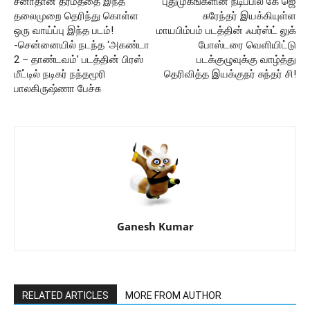
சனாதான தர்மத்தை இந்த
புதுமுகங்களின் நடிப்பில் கே ஜெ
தலைமுறை தெரிந்து கொள்ள
சுரேந்தர் இயக்கியுள்ள
ஒரு வாய்ப்பு இந்த படம்!
மாயபிம்பம் படத்தின் ஃபர்ஸ்ட் லுக்
-சென்னையில் நடந்த ‘அகண்டா
போஸ்டரை வெளியிட்டு
2 – தாண்டவம்’ படத்தின் பிரஸ்
படக்குழுவுக்கு வாழ்த்து
மீட்டில் நடிகர் நந்தமூரி
தெரிவித்த இயக்குநர் சுந்தர் சி!
பாலகிருஷ்ணா பேச்சு
Ganesh Kumar
RELATED ARTICLES
MORE FROM AUTHOR