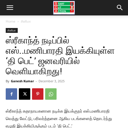
Home
சினிமா
சினிமா
ஸ்ரீகாந்த் நடிப்பில்
எஸ்..மணிபாரதி இயக்கியுள்ள
‘தி பெட்’ ஜனவரியில்
வெளியாகிறது!
By
Ganesh Kumar
-
December 3, 2025
ஸ்ரீகாந்த் கதாநாயகனான நடிக்க இயக்குநர் எஸ்.மணிபாரதி
வெத்து வேட்டு, பரிவர்த்தனை ஆகிய படங்களைத் தொடர்ந்து
எழுதி இயக்கியிருக்கும் படம் ‘தி பெட்.’