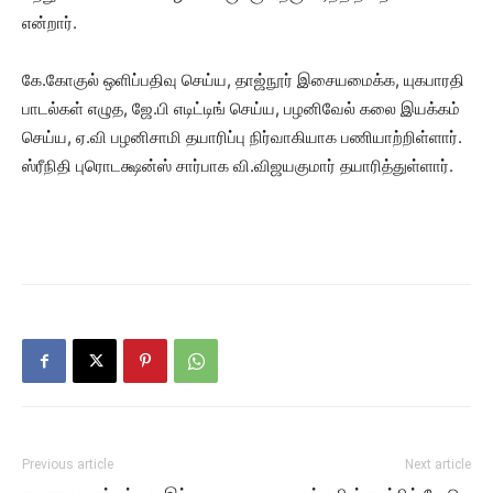
என்றார்.
கே.கோகுல் ஒளிப்பதிவு செய்ய, தாஜ்நூர் இசையமைக்க, யுகபாரதி
பாடல்கள் எழுத, ஜே.பி எடிட்டிங் செய்ய, பழனிவேல் கலை இயக்கம்
செய்ய, ஏ.வி பழனிசாமி தயாரிப்பு நிர்வாகியாக பணியாற்றிள்ளார்.
ஸ்ரீநிதி புரொடக்ஷன்ஸ் சார்பாக வி.விஜயகுமார் தயாரித்துள்ளார்.
Previous article
Next article