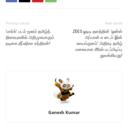
Previous article
Next article
’மார்க்’ படம் மூலம் தமிழ்த்
ZEE5 ஓடிடி தளத்தின் ‘ஒன்ஸ்
திரையுலகில் அறிமுகமாகும்
அப்பான் எ டைம் இன்
நடிகை தீப்ஷிகா சந்திரன்!
காயம்குளம்’ அதிரடி தமிழ்
மலையாள சீரிஸ் படப்பிடிப்பு
துவங்கியது!
Ganesh Kumar