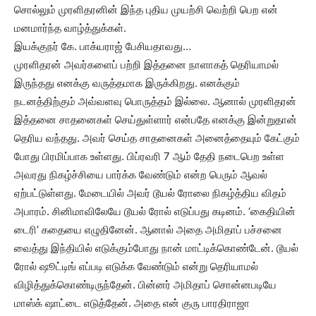
சொல்லும் முரளிதரனின் இந்த புதிய முயற்சி வெற்றி பெற என்
மனமார்ந்த வாழ்த்துக்கள்.
இயக்குநர் கே. பாக்யராஜ் பேசியதாவது…
முரளிதரன் அவர்களைப் பற்றி இத்தனை நாளாகத் தெரியாமல்
இருந்தது எனக்கு வருத்தமாக இருக்கிறது. எனக்கும்
நடனத்திற்கும் அவ்வளவு பொருத்தம் இல்லை. ஆனால் முரளிதரன்
இத்தனை சாதனைகள் செய்துள்ளார் என்பதே எனக்கு இன்றுதான்
தெரிய வந்தது. அவர் செய்த சாதனைகள் அனைத்தையும் கேட்கும்
போது பிரமிப்பாக உள்ளது. பிப்ரவரி 7 ஆம் தேதி நடைபெற உள்ள
அவரது நிகழ்ச்சியை பார்க்க வேண்டும் என்ற பெரும் ஆவல்
ஏற்பட்டுள்ளது. மேடையில் அவர் டூயல் ரோலை நிகழ்த்திய விதம்
அபாரம். சினிமாவிலேயே டூயல் ரோல் எடுப்பது கடினம். ‘கைதியின்
டைரி’ கதையை எழுதினேன். ஆனால் அதை அமிதாப் பச்சனை
வைத்து இந்தியில் எடுக்கும்போது நான் மாட்டிக்கொண்டேன். டூயல்
ரோல் ஷூட்டிங் எப்படி எடுக்க வேண்டும் என்று தெரியாமல்
விழித்துக்கொண்டிருந்தேன். பின்னர் அமிதாப் சொன்னபடியே
மாஸ்க் ஷாட்டை எடுத்தேன். அதை என் குரு பாரதிராஜா