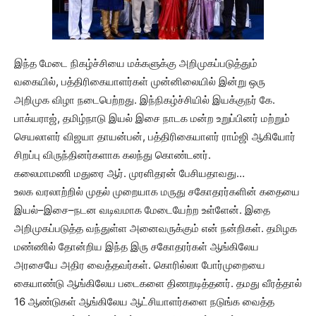
இந்த மேடை நிகழ்ச்சியை மக்களுக்கு அறிமுகப்படுத்தும்
வகையில், பத்திரிகையாளர்கள் முன்னிலையில் இன்று ஒரு
அறிமுக விழா நடைபெற்றது. இந்நிகழ்ச்சியில் இயக்குநர் கே.
பாக்யராஜ், தமிழ்நாடு இயல் இசை நாடக மன்ற உறுப்பினர் மற்றும்
செயலாளர் விஜயா தாயன்பன், பத்திரிகையாளர் ராம்ஜி ஆகியோர்
சிறப்பு விருந்தினர்களாக கலந்து கொண்டனர்.
கலைமாமணி மதுரை ஆர். முரளிதரன் பேசியதாவது…
உலக வரலாற்றில் முதல் முறையாக மருது சகோதரர்களின் கதையை
இயல்–இசை–நடன வடிவமாக மேடையேற்ற உள்ளேன். இதை
அறிமுகப்படுத்த வந்துள்ள அனைவருக்கும் என் நன்றிகள். தமிழக
மண்ணில் தோன்றிய இந்த இரு சகோதரர்கள் ஆங்கிலேய
அரசையே அதிர வைத்தவர்கள். கொரில்லா போர்முறையை
கையாண்டு ஆங்கிலேய படைகளை திணறடித்தனர். தமது வீரத்தால்
16 ஆண்டுகள் ஆங்கிலேய ஆட்சியாளர்களை நடுங்க வைத்த