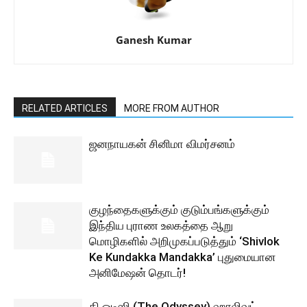
Ganesh Kumar
RELATED ARTICLES
MORE FROM AUTHOR
ஜனநாயகன் சினிமா விமர்சனம்
குழந்தைகளுக்கும் குடும்பங்களுக்கும்
இந்திய புராண உலகத்தை ஆறு
மொழிகளில் அறிமுகப்படுத்தும் ‘Shivlok
Ke Kundakka Mandakka’ புதுமையான
அனிமேஷன் தொடர்!
தி ஒடிஸி (The Odyssey) ஹாலிவுட்