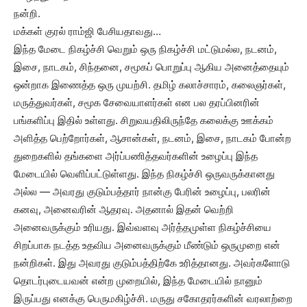
நன்றி.
மக்கள் குரல் ராம்ஜி பேசியதாவது…
இந்த மேடை நிகழ்ச்சி வெறும் ஒரு நிகழ்ச்சி மட்டுமல்ல, நடனம்,
இசை, நாடகம், சிந்தனை, சமூகப் பொறுப்பு ஆகிய அனைத்தையும்
ஒன்றாக இணைத்த ஒரு முயற்சி. தமிழ் கலாச்சாரம், கலைஞர்கள்,
மருத்துவர்கள், சமூக சேவையாளர்கள் என பல தரப்பினரின்
பங்களிப்பு இதில் உள்ளது. சிறுவயதிலிருந்தே கலைக்கு ஊக்கம்
அளித்த பெற்றோர்கள், ஆசான்கள், நடனம், இசை, நாடகம் போன்ற
துறைகளில் தங்களை அர்ப்பணித்தவர்களின் உழைப்பு இந்த
மேடையில் வெளிப்பட்டுள்ளது. இந்த நிகழ்ச்சி ஒருவருக்கானது
அல்ல — அவரது குடும்பத்தார் நான்கு பேரின் உழைப்பு, பலரின்
கனவு, அனைவரின் ஆதரவு. அதனால் இதன் வெற்றி
அனைவருக்கும் உரியது. இவ்வளவு அர்த்தமுள்ள நிகழ்ச்சியை
சிறப்பாக நடத்த உதவிய அனைவருக்கும் மீண்டும் ஒருமுறை என்
நன்றிகள். இது அவரது குடும்பத்திற்கே உரித்தானது. அவர்களோடு
தொடர்புடையவன் என்ற முறையில், இந்த மேடையில் நானும்
இருப்பது எனக்கு பெருமகிழ்ச்சி. மருது சகோதரர்களின் வரலாற்றை