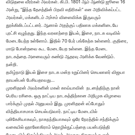
விடுதலை வீரர்கள் அவர்கள். கி.பி. 1801 ஆம் ஆண்டு ஜூலை 16
அன்று, “இந்த தேசத்தின் பிறவி எதிரிகள்” என அறிவிக்கப்பட்ட
அவர்கள், மக்களிடம் அச்சம் விளைவிக்க இருவரும்
தூக்கிலிடப்பட்டனர். ஆனால் அதற்குப் பதிலாக மக்களிடையே
புரட்சி எழுந்தது. இந்த வரலாற்றை இயல், இசை, நாடக வடிவில்
மேடையேற்ற உள்ளோம். இதில் 70 பேர் பங்கேற்க உள்ளனர். குதிரை,
மாடு போன்றவை கூட மேடையேற உள்ளன. இந்த மேடை
நாடகத்தை அனைவரும் கண்டு ஆதரவு அளிக்க வேண்டும்.
நன்றி.
தமிழ்நாடு இயல் இசை நாடக மன்ற உறுப்பினர் செயலாளர் விஜயா
தாயன்பன் பேசியதாவது…
முரளிதரன் அவர்களின் மகள் காவ்யாவின் நடனத்திற்கு நான்
பெரிய ரசிகை. ஒரு நாட்டிய நாடகத்திற்கான அறிமுக விழாவை
பார்க்கும் முதல் அனுபவம் இது. முரளிதரன் எப்போதும்
வித்தியாசமாக செயல்படுவார். நாட்டிய மேடையில்
புலிகேசியாகவும், நாகநந்தியாகவும் ஒரே நேரத்தில் சந்திக்கும்
வகையில் ஹாலோகிராம் தொழில்நுட்பத்தை பயன்படுத்தி
மேடையில் நிகழ்த்தியவர் அவர். அவரது திறமைக்கு என்