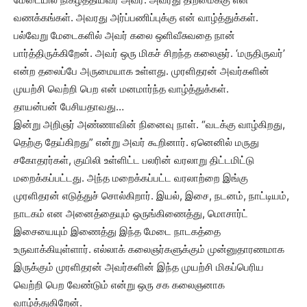
வணக்கங்கள். அவரது அர்ப்பணிப்புக்கு என் வாழ்த்துக்கள்.
பல்வேறு மேடைகளில் அவர் கலை ஒளிவீசுவதை நான்
பார்த்திருக்கிறேன். அவர் ஒரு மிகச் சிறந்த கலைஞர். ‘மருதிருவர்’
என்ற தலைப்பே அருமையாக உள்ளது. முரளிதரன் அவர்களின்
முயற்சி வெற்றி பெற என் மனமார்ந்த வாழ்த்துக்கள்.
தாயன்பன் பேசியதாவது…
இன்று அறிஞர் அண்ணாவின் நினைவு நாள். “வடக்கு வாழ்கிறது,
தெற்கு தேய்கிறது” என்று அவர் கூறினார். ஏனெனில் மருது
சகோதரர்கள், குயிலி உள்ளிட்ட பலரின் வரலாறு திட்டமிட்டு
மறைக்கப்பட்டது. அந்த மறைக்கப்பட்ட வரலாற்றை இங்கு
முரளிதரன் எடுத்துச் சொல்கிறார். இயல், இசை, நடனம், நாட்டியம்,
நாடகம் என அனைத்தையும் ஒருங்கிணைத்து, மொசார்ட்
இசையையும் இணைத்து இந்த மேடை நாடகத்தை
உருவாக்கியுள்ளார். எல்லாக் கலைஞர்களுக்கும் முன்னுதாரணமாக
இருக்கும் முரளிதரன் அவர்களின் இந்த முயற்சி மிகப்பெரிய
வெற்றி பெற வேண்டும் என்று ஒரு சக கலைஞனாக
வாழ்த்துகிறேன்.