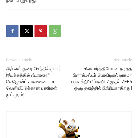
நடைபெறுகிறது.
Previous article
Next article
ஆர் எஸ் துரை செந்தில்குமார்
சிவகார்த்திகேயன் நடித்த
இயக்கத்தில் லீடரானார்
பிளாக்பஸ்டர் பொலிடிகல் டிராமா
லெஜெண்ட் சரவணன்… பட
‘பராசக்தி’ பிப்ரவரி 7 முதல் ZEE5
வெளியீட்டுக்கான பணிகள்
ஓடிடி தளத்தில் பிரீமியராகிறது!
மும்முரம்!