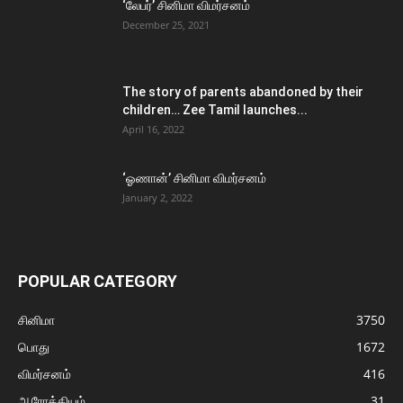
‘லேபர்’ சினிமா விமர்சனம்
December 25, 2021
The story of parents abandoned by their
children… Zee Tamil launches...
April 16, 2022
‘ஓணான்’ சினிமா விமர்சனம்
January 2, 2022
POPULAR CATEGORY
சினிமா
3750
பொது
1672
விமர்சனம்
416
ஆரோக்கியம்
31