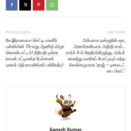
Previous article
Next article
கே.இராமையா செட்டி மகளிர்
அக்பராக நஸ்ருதீன் ஷா,
பள்ளியின் 75-வது ஆண்டு விழா
அனார்கலியாக அதிதி ராவ்…
கொண்டாட்டம்! நீதிபதி டிக்கா
மார்ச் 3-ம் தேதியிலிருந்து, அக்பர்
ராமன் பட்டிமன்ற பேச்சாளர்
காலத்து வாரிசுப் போட்டியும் ரத்த
புலவர் ஆர்.ராமலிங்கம் பங்கேற்பு!
வெள்ளமுமாக ‘தாஜ் – டிவைடட்
பை பிளட்.’
Ganesh Kumar