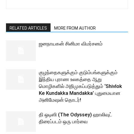
RELATED ARTICLES
MORE FROM AUTHOR
ஜனநாயகன் சினிமா விமர்சனம்
குழந்தைகளுக்கும் குடும்பங்களுக்கும்
இந்திய புராண உலகத்தை ஆறு
மொழிகளில் அறிமுகப்படுத்தும் ‘Shivlok
Ke Kundakka Mandakka’ புதுமையான
அனிமேஷன் தொடர்!
தி ஒடிஸி (The Odyssey) ஹாலிவுட்
திரைப்படம் ஒரு பார்வை