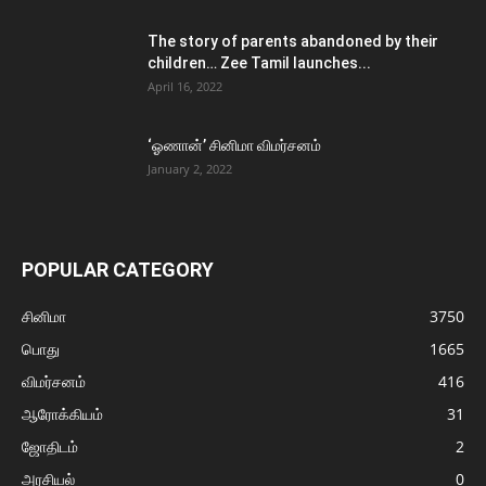
The story of parents abandoned by their
children… Zee Tamil launches...
April 16, 2022
‘ஓணான்’ சினிமா விமர்சனம்
January 2, 2022
POPULAR CATEGORY
சினிமா
3750
பொது
1665
விமர்சனம்
416
ஆரோக்கியம்
31
ஜோதிடம்
2
அரசியல்
0