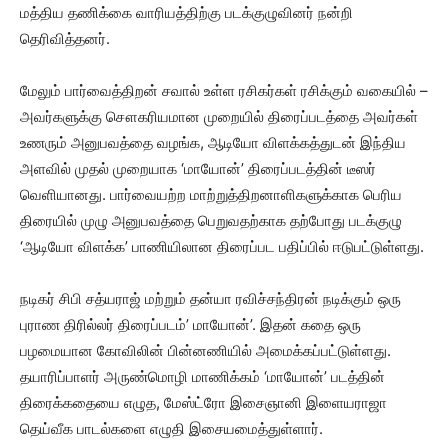
மத்திய தணிக்கை வாரியத்திற்கு படக்குழுவினர் நன்றி
தெரிவித்தனர்.
மேலும் பார்வைத்திறன் சவால் உள்ள ரசிகர்கள் ரசிக்கும் வகையில் –
அவர்களுக்கு சௌகரியமான முறையில் திரைப்படத்தை அவர்கள்
உணரும் அனுபவத்தை வழங்க, ஆடியோ விளக்கத்துடன் இந்திய
அளவில் முதல் முறையாக ‘மாயோன்’ திரைப்படத்தின் டீஸர்
வெளியானது. பார்வையற்ற மாற்றுத்திறனாளிகளுக்காக பெரிய
திரையில் முழு அனுபவத்தை பெறுவதற்காக தற்போது படக்குழு
‘ஆடியோ விளக்க’ பாணியிலான திரைப்பட பதிப்பில் ஈடுபட்டுள்ளது.
நடிகர் சிபி சத்யராஜ் மற்றும் தன்யா ரவிச்சந்திரன் நடிக்கும் ஒரு
புராண திரில்லர் திரைப்படம்’ மாயோன்’. இதன் கதை ஒரு
பழமையான கோவிலின் பின்னணியில் அமைக்கப்பட்டுள்ளது.
தயாரிப்பாளர் அருண்மொழி மாணிக்கம் ‘மாயோன்’ படத்தின்
திரைக்கதையை எழுத, மேஸ்ட்ரோ இசைஞானி இளையராஜா
தெய்வீக பாடல்களை எழுதி இசையமைத்துள்ளார்.