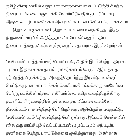
தமிழ் திரை உலகில் வலுவான கதைகளை மையப்படுத்தி சிறந்த
திரைப்படங்களை உருவாக்கி வெளியிடுவதில் தயாரிப்பாளர்
அருண்மொழி மாணிக்கம் அவர்களின் டபுள் மீனிங் புரொடக்சன்ஸ்
பட நிறுவனம் முன்னணி நிறுவனமாக வலம் வருகிறது. இந்த
நிறுவனம் சார்பில் அடுத்ததாக ‘மாயோன்’ எனும் புதிய
திரைப்படத்தை ரசிகர்களுக்கு வழங்க தயாராக இருக்கிறார்கள்.
‘மாயோன்’ படத்தின் டீசர் வெளியாகி, அதில் இடம்பெற்ற புதிரான
புராண இதிகாச கதையால், ரசிகர்களிடம் பெரும் ஆர்வத்தை
ஏற்படுத்தியிருக்கிறது. அதைத்தொடர்ந்து இரண்டு மயக்கும்
மெட்டுகளுடனான பாடல்கள் வெளியாகி நல்லதொரு வரவேற்பை
பெற்று, படத்தின் மீதான எதிர்பார்ப்பை எகிற வைத்திருக்கிறது.
தயாரிப்பு நிறுவனத்தின் முந்தைய தயாரிப்பான சைக்கோ
திரைப்படம் ஏ சான்றிதழ் பெற்றிருந்தது, அதிலிருந்து மாறுபட்டு,
‘மாயோன்’ படம் ‘யு’ சான்றிதழ் பெற்றுள்ளது. இப்படம் சென்சாரில்
எந்த ஒரு காட்சியும் வெட்டப்படாமல் முழுப்படமும் அப்படியே
தணிக்கை பெற்று, பாரட்டுக்களை குவித்துள்ளது. இதற்காக