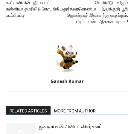
கூட்டணியின் புதிய படம்…
வெளியீடு… விஜய்
கன்னியாகுமரியில் தொடங்கியது
தேவரகொண்டா – இயக்குநர் பூரி
படப்பிடிப்பு!
ஜெகன்நாத் இணைந்து வழங்கும்,
பிரம்மாண்ட ஆக்சன் டிராமா!
Ganesh Kumar
RELATED ARTICLES
MORE FROM AUTHOR
ஜனநாயகன் சினிமா விமர்சனம்