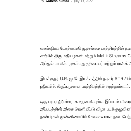
By
Ganesh Kumar
-
July 13, 2022
ஹன்ஷிகா மோத்வானி முதன்மை பாத்திரத்தில் நடி
சார்பில் திரு மதியழகன் மற்றும் Malik Streams 
அப்துல் மாலிக், முகம்மது ஜுபையர் மற்றும் ராசி
இயக்குநர் U.R. ஜமீல் இயக்கத்தில் நடிகர் STR சிம
ஶ்ரீகாந்த் திருப்புமுனை பாத்திரத்தில் நடித்துள்ளார்.
ஒரு பரபர திரில்லராக உருவாகியுள்ள இப்படம் விர
இப்படத்தின் இசை வெளியீட்டு விழா படக்குழுவினர
நண்பர்கள் முன்னிலையில் கோலகலமாக நடைபெற்