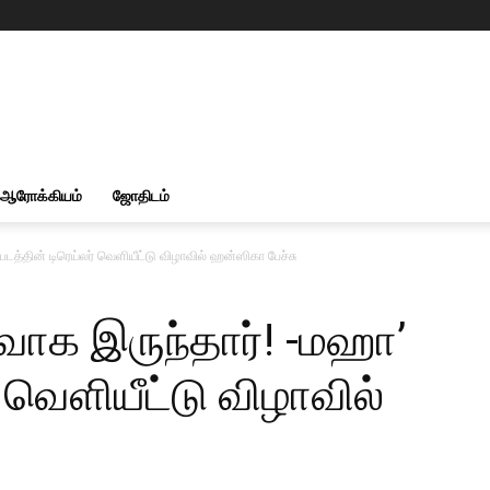
ஆரோக்கியம்
ஜோதிடம்
படத்தின் டிரெய்லர் வெளியீட்டு விழாவில் ஹன்ஸிகா பேச்சு
ரவாக இருந்தார்! -மஹா’
் வெளியீட்டு விழாவில்