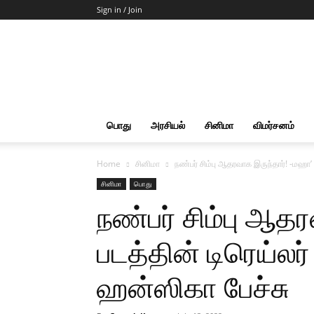
Sign in / Join
Start
Cut
Action
|
News
&
பொது
அரசியல்
சினிமா
விமர்சனம்
Views
Home
சினிமா
நண்பர் சிம்பு ஆதரவாக இருந்தார்! -மஹா’ 
சினிமா
பொது
நண்பர் சிம்பு ஆத
படத்தின் டிரெய்லர
ஹன்ஸிகா பேச்சு