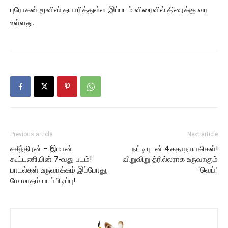
புரோகன் மூவிஸ் தயாரித்துள்ள இப்படம் விரைவில் திரைக்கு வர
உள்ளது.
Previous article
Next article
சுசீந்திரன் – இமான்
நட்டியுடன் 4 கதாநாயகிகள்!
கூட்டணியின் 7-வது படம்!
விறுவிறு த்ரில்லராக உருவாகும்
பாடல்கள் உருவாக்கம் இப்போது,
‘வெப்.’
மே மாதம் படப்பிடிப்பு!