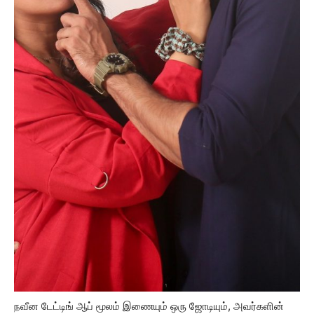
நவீன டேட்டிங் ஆப் மூலம் இணையும் ஒரு ஜோடியும், அவர்களின்