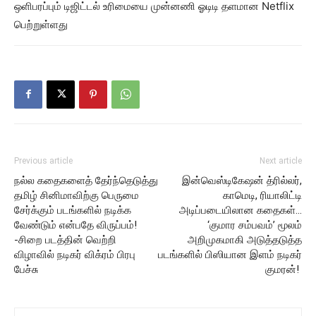
ஒளிபரப்பும் டிஜிட்டல் உரிமையை முன்னணி ஓடிடி தளமான Netflix
பெற்றுள்ளது
Previous article
Next article
நல்ல கதைகளைத் தேர்ந்தெடுத்து
இன்வெஸ்டிகேஷன் த்ரில்லர்,
தமிழ் சினிமாவிற்கு பெருமை
காமெடி, ரியாலிட்டி
சேர்க்கும் படங்களில் நடிக்க
அடிப்படையிலான கதைகள்…
வேண்டும் என்பதே விருப்பம்!
‘குமார சம்பவம்’ மூலம்
-சிறை படத்தின் வெற்றி
அறிமுகமாகி அடுத்தடுத்த
விழாவில் நடிகர் விக்ரம் பிரபு
படங்களில் பிஸியான இளம் நடிகர்
பேச்சு
குமரன்!