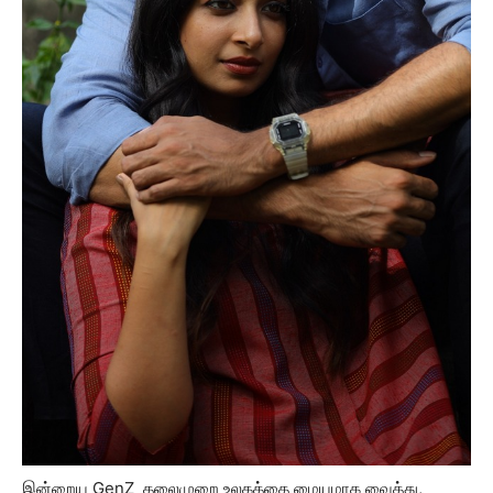
இன்றைய GenZ தலைமுறை உலகத்தை மையமாக வைத்து,