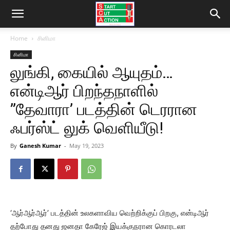
Home
சினிமா
சினிமா
லுங்கி, கையில் ஆயுதம்…
என்டிஆர் பிறந்தநாளில்
”தேவாரா’ படத்தின் டெரரான
ஃபர்ஸ்ட் லுக் வெளியீடு!
By
Ganesh Kumar
-
May 19, 2023
‘ஆர்ஆர்ஆர்’ படத்தின் உலகளாவிய வெற்றிக்குப் பிறகு, என்டிஆர்
தற்போது தனது ஜனதா கேரேஜ் இயக்குநரான கொரடலா