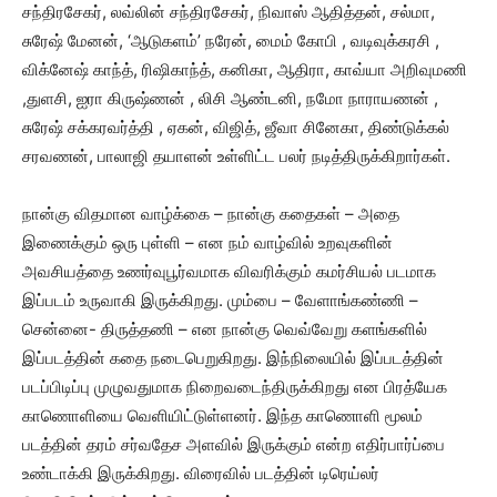
சந்திரசேகர், லவ்லின் சந்திரசேகர், நிவாஸ் ஆதித்தன், சல்மா,
சுரேஷ் மேனன், ‘ஆடுகளம்’ நரேன், மைம் கோபி , வடிவுக்கரசி ,
விக்னேஷ் காந்த், ரிஷிகாந்த், கனிகா, ஆதிரா, காவ்யா அறிவுமணி
,துளசி, ஐரா கிருஷ்ணன் , லிசி ஆண்டனி, நமோ நாராயணன் ,
சுரேஷ் சக்கரவர்த்தி , ஏகன், விஜித், ஜீவா சினேகா, திண்டுக்கல்
சரவணன், பாலாஜி தயாளன் உள்ளிட்ட பலர் நடித்திருக்கிறார்கள்.
நான்கு விதமான வாழ்க்கை – நான்கு கதைகள் – அதை
இணைக்கும் ஒரு புள்ளி – என நம் வாழ்வில் உறவுகளின்
அவசியத்தை உணர்வுபூர்வமாக விவரிக்கும் கமர்சியல் படமாக
இப்படம் உருவாகி இருக்கிறது. மும்பை – வேளாங்கண்ணி –
சென்னை- திருத்தணி – என நான்கு வெவ்வேறு களங்களில்
இப்படத்தின் கதை நடைபெறுகிறது. இந்நிலையில் இப்படத்தின்
படப்பிடிப்பு முழுவதுமாக நிறைவடைந்திருக்கிறது என பிரத்யேக
காணொளியை வெளியிட்டுள்ளனர். இந்த காணொளி மூலம்
படத்தின் தரம் சர்வதேச அளவில் இருக்கும் என்ற எதிர்பார்ப்பை
உண்டாக்கி இருக்கிறது. விரைவில் படத்தின் டிரெய்லர்