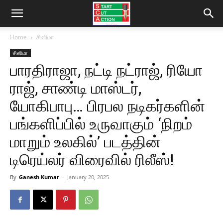
Home
சினிமா
சினிமா
பாரதிராஜா, நட்டி நட்ராஜ், ரியோ
ராஜ், சாண்டி மாஸ்டர்,
யோகிபாபு… பிரபல நடிகர்களின்
பங்களிப்பில் உருவாகும் ‘நிறம்
மாறும் உலகில்’ படத்தின்
டிரெய்லர் விரைவில் ரிலீஸ்!
By
Ganesh Kumar
-
January 20, 2025