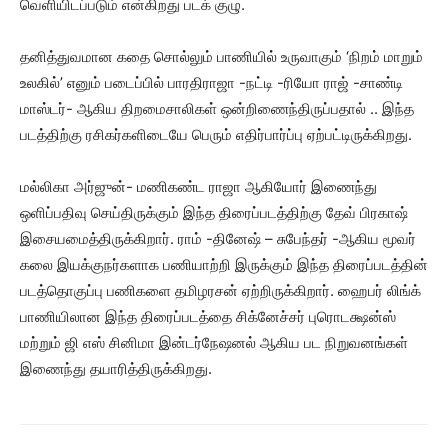
வெளியிடப்படும் என்கிறது படக் குழு.
தனித்துவமான கதை சொல்லும் பாணியில் உருவாகும் ‘நிறம் மாறும்
உலகில்’ எனும் படைப்பில் பாரதிராஜா -நட்டி -ரியோ ராஜ் -சாண்டி
மாஸ்டர்- ஆகிய திறமைசாலிகள் ஒன்றிணைந்திருப்பதால் .. இந்த
படத்திற்கு ரசிகர்களிடையே பெரும் எதிர்பார்ப்பு ஏற்பட்டிருக்கிறது.
மல்லிகா அர்ஜுன்- மணிகண்ட ராஜா ஆகியோர் இணைந்து
ஒளிப்பதிவு செய்திருக்கும் இந்த திரைப்படத்திற்கு தேவ் பிரகாஷ்
இசையமைத்திருக்கிறார். ராம் -தினேஷ் – சுபேந்தர் -ஆகிய மூவர்
கலை இயக்குநர்களாக பணியாற்றி இருக்கும் இந்த திரைப்படத்தின்
படத்தொகுப்பு பணிகளை தமிழரசன் ஏற்றிருக்கிறார். ஹைபர் லிங்க்
பாணியிலான இந்த திரைப்படத்தை சிக்னேச்சர் புரொடக்ஷன்ஸ்
மற்றும் ஜி எஸ் சினிமா இன்டர்நேஷனல் ஆகிய பட நிறுவனங்கள்
இணைந்து தயாரித்திருக்கிறது.