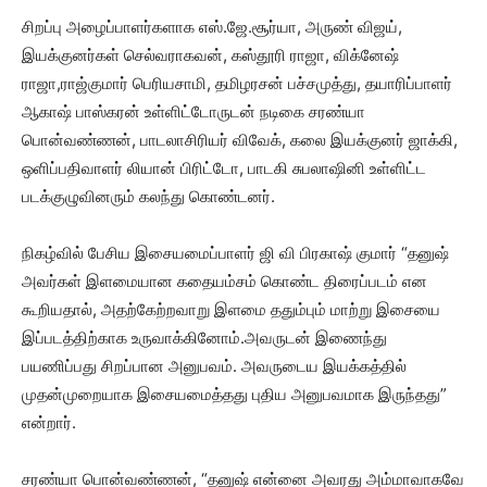
சிறப்பு அழைப்பாளர்களாக எஸ்.ஜே.சூர்யா, அருண் விஜய்,
இயக்குனர்கள் செல்வராகவன், கஸ்தூரி ராஜா, விக்னேஷ்
ராஜா,ராஜ்குமார் பெரியசாமி, தமிழரசன் பச்சமுத்து, தயாரிப்பாளர்
ஆகாஷ் பாஸ்கரன் உள்ளிட்டோருடன் நடிகை சரண்யா
பொன்வண்ணன், பாடலாசிரியர் விவேக், கலை இயக்குனர் ஜாக்கி,
ஒளிப்பதிவாளர் லியான் பிரிட்டோ, பாடகி சுபலாஷினி உள்ளிட்ட
படக்குழுவினரும் கலந்து கொண்டனர்.
நிகழ்வில் பேசிய இசையமைப்பாளர் ஜி வி பிரகாஷ் குமார் “தனுஷ்
அவர்கள் இளமையான கதையம்சம் கொண்ட திரைப்படம் என
கூறியதால், அதற்கேற்றவாறு இளமை ததும்பும் மாற்று இசையை
இப்படத்திற்காக உருவாக்கினோம்.அவருடன் இணைந்து
பயணிப்பது சிறப்பான அனுபவம். அவருடைய இயக்கத்தில்
முதன்முறையாக இசையமைத்தது புதிய அனுபவமாக இருந்தது”
என்றார்.
சரண்யா பொன்வண்ணன், “தனுஷ் என்னை அவரது அம்மாவாகவே