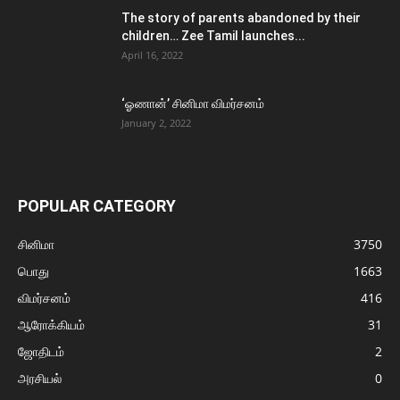
The story of parents abandoned by their
children… Zee Tamil launches...
April 16, 2022
‘ஓணான்’ சினிமா விமர்சனம்
January 2, 2022
POPULAR CATEGORY
சினிமா
3750
பொது
1663
விமர்சனம்
416
ஆரோக்கியம்
31
ஜோதிடம்
2
அரசியல்
0