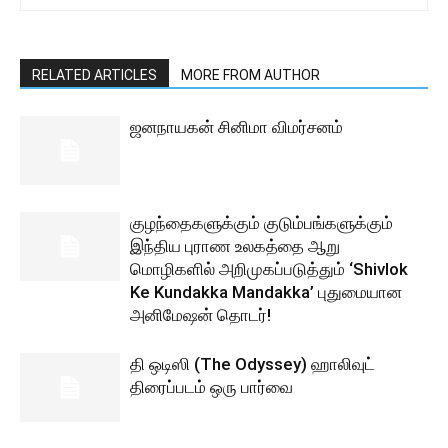
RELATED ARTICLES
MORE FROM AUTHOR
ஜனநாயகன் சினிமா விமர்சனம்
குழந்தைகளுக்கும் குடும்பங்களுக்கும்
இந்திய புராண உலகத்தை ஆறு
மொழிகளில் அறிமுகப்படுத்தும் ‘Shivlok
Ke Kundakka Mandakka’ புதுமையான
அனிமேஷன் தொடர்!
தி ஒடிஸி (The Odyssey) ஹாலிவுட்
திரைப்படம் ஒரு பார்வை