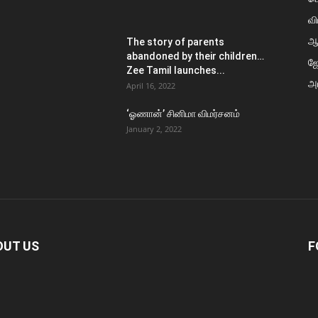
வி
ஆ
The story of parents
abandoned by their children…
ஜ
Zee Tamil launches...
அர
April 16, 2022
‘ஓணான்’ சினிமா விமர்சனம்
January 2, 2022
OUT US
F