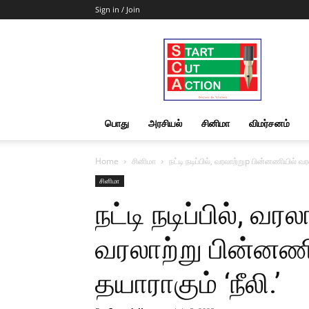
Sign in / Join
Start
Cut
Action
|
News
&
பொது
அரசியல்
சினிமா
விமர்சனம்
Views
Home
சினிமா
நட்டி நடிப்பில், வரலாற்றுp பின்னணியில் வ
சினிமா
நட்டி நடிப்பில், வ
வரலாற்று பின்னண
தயாராகும் ‘நீலி.’