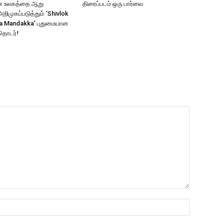
ாண உலகத்தை ஆறு
திரைப்படம் ஒரு பார்வை
ிமுகப்படுத்தும் ‘Shivlok
a Mandakka’ புதுமையான
தொடர்!