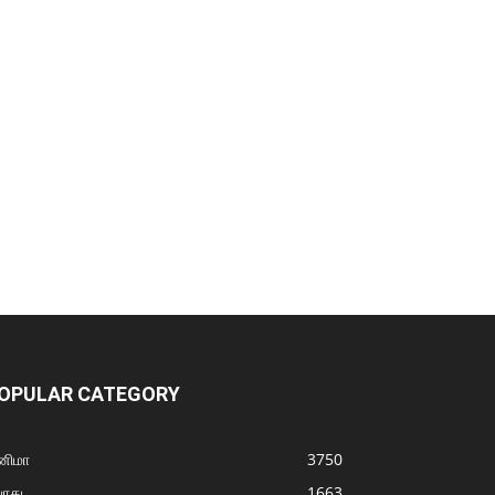
OPULAR CATEGORY
னிமா
3750
ொது
1663