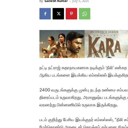
By
Ganesh Kumar
-
July 5, 2025
நட்டி நட்ராஜ் கதாநாயகனாக நடிக்கும் ‘நீலி’ என்
ஆகிய படங்களை இயக்கிய எம்எஸ்எஸ் இயக்குகிறா
2400 வருடங்களுக்கு முன்பு நடந்த உண்மை சம்பவ
திரைப்படம் உருவாகிறது. அமானுஷ்ய படங்களுக்கு எ
வரலாற்று பின்னணியில் உருவாக இருக்கிறது.
படம் குறித்து பேசிய இயக்குநர் எம்எஸ்எஸ், ”நீ
மேற்கொண்டு அதனுடன் கொஞ்சம் கற்பனை நிகழ்வ