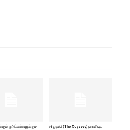
கும் குடும்பங்களுக்கும்
தி ஒடிஸி (The Odyssey) ஹாலிவுட்