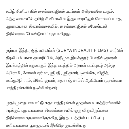
தமிழ் சினிமாவில் சைக்கலாஜிகல் படங்கள் அரிதாகவே வரும்.
அந்த வகையில் தமிழ் சினிமாவில் இதுவரையிலும் சொல்லப்படாத,
புதுமையான திரைக்கதையில், சைக்கலாஜிகல் ஃபேண்டஸி
திரில்லராக ‘பெண்டுலம்’ உருவாகிறது.
சூர்யா இந்திரஜித் ஃபிலிம்ஸ் (SURYA INDRAJIT FILMS) சார்பில்
திரவியம் பாலா தயாரிப்பில், அறிமுக இயக்குநர் பி.சதீஸ் குமரன்
இயக்கத்தில் உருவாகும் இந்த படத்தில் அசுரன் படப்புகழ் அம்மு
அபிராமி, கோமல் ஷர்மா, ஶ்ரீபதி, ஶ்ரீகுமார், டிஎஸ்கே, விஜித்,
ஃஎப்ஐஆர் ராம், பிரேம் குமார், கஜராஜ், சாம்ஸ் ஆகியோர் முதன்மை
பாத்திரங்களில் நடிக்கின்றனர்.
முதல்முறையாக எட்டு கதாபாத்திரங்கள் முதன்மை பாத்திரங்களில்
நடிக்கும் புதுமையான திரைக்கதையில் ஒரு விறுவிறுப்பான
திரில்லராக உருவாகவிருக்கிற, இந்த படத்தின் படப்பிடிப்பு
எளிமையான பூஜையுடன் இனிதே துவங்கியது.