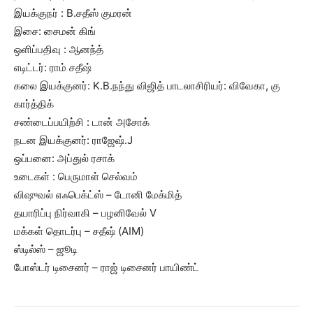
இயக்குநர் : B.சதீஸ் குமரன்
இசை: சைமன் கிங்
ஒளிப்பதிவு : ஆனந்த்
எடிட்டர்: ராம் சதீஷ்
கலை இயக்குனர்: K.B.நந்து விஜித் பாடலாசிரியர்: விவேகா, கு
கார்த்திக்
சண்டைப்பயிற்சி : டான் அசோக்
நடன இயக்குனர்: ராஜேஷ்.J
ஒப்பனை: அப்துல் ரசாக்
உடைகள் : பெருமாள் செல்வம்
விஷுவல் எஃபெக்ட்ஸ் – டோனி மேக்மித்
தயாரிப்பு நிர்வாகி – பழனிவேல் V
மக்கள் தொடர்பு – சதீஷ் (AIM)
ஸ்டில்ஸ் – ஜூடி
போஸ்டர் டிசைனர் – ராஜ் டிசைனர் பாயிண்ட்