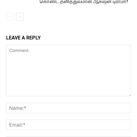
கொண்ட தனித்துவமான ஆக்‌ஷன் டிராமா!
LEAVE A REPLY