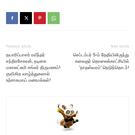
Previous article
Next article
தயாரிப்பாளர் ரவீந்தர்
செப்டம்பர் 5-ம் தேதியிலிருந்து
சந்திரசேகரன், நடிகை
கலைஞர் தொலைக்காட்சியில்
மகாலட்சுமி சங்கர் திருமணம்!
‘நாதஸ்வரம்’ நெடுந்தொடர்!
குவிகிற வாழ்த்துகளால்
உற்சாகமாய் மணமக்கள்!