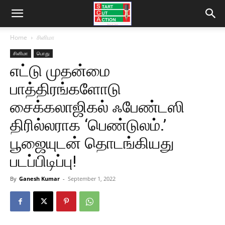
Home
சினிமா
சினிமா
பொது
எட்டு முதன்மை
பாத்திரங்களோடு
சைக்கலாஜிகல் ஃபேண்டஸி
திரில்லராக ‘பெண்டுலம்.’
பூஜையுடன் தொடங்கியது
படப்பிடிப்பு!
By
Ganesh Kumar
-
September 1, 2022