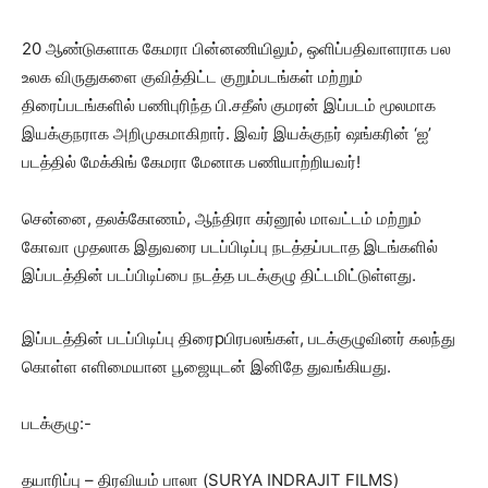
20 ஆண்டுகளாக கேமரா பின்னணியிலும், ஒளிப்பதிவாளராக பல
உலக விருதுகளை குவித்திட்ட குறும்படங்கள் மற்றும்
திரைப்படங்களில் பணிபுரிந்த பி.சதீஸ் குமரன் இப்படம் மூலமாக
இயக்குநராக அறிமுகமாகிறார். இவர் இயக்குநர் ஷங்கரின் ‘ஐ’
படத்தில் மேக்கிங் கேமரா மேனாக பணியாற்றியவர்!
சென்னை, தலக்கோணம், ஆந்திரா கர்னூல் மாவட்டம் மற்றும்
கோவா முதலாக இதுவரை படப்பிடிப்பு நடத்தப்படாத இடங்களில்
இப்படத்தின் படப்பிடிப்பை நடத்த படக்குழு திட்டமிட்டுள்ளது.
இப்படத்தின் படப்பிடிப்பு திரைpபிரபலங்கள், படக்குழுவினர் கலந்து
கொள்ள எளிமையான பூஜையுடன் இனிதே துவங்கியது.
படக்குழு:-
தயாரிப்பு – திரவியம் பாலா (SURYA INDRAJIT FILMS)