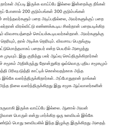
ார்கள் அப்படி இருக்க வாய்ப்பே இல்லை இன்றைக்கு நீங்கள்
்குப் போனால் 200 குடும்பங்கள் 300 குடும்பங்கள்
் சார்ந்தவர்களும் பறை அடிப்பதில்லை, அவர்களுக்குப் பறை
சிலர்தான் விரல்விட்டு எண்ணக்கூடிய சிலர்தான் பறையடிக்கிற
ும் விவசாயத்தைச் செய்யக்கூடியவர்கள்தான். அவர்களுக்கு
க தெரியும், தால் அடிக்க தெரியும். விவசாய பெருங்குடி
ஒட்டுமொத்தமாகப் பறையர் என்ற பெயரில் அழைத்து
ுடியும். இது குறித்து பலர் ஆய்வு செய்திருக்கிறார்கள்
் சமூகம் அதிலிருந்து தோன்றுகிற ஒவ்வொரு புதிய சமூகமும்
்தி பிரிவுபடுத்தி காட்டிக் கொள்வதற்காக அந்த
ங்கே வளர்த்திருக்கிறார்கள். அப்போதுதான் நாங்கள்
ந்த நிலை வளர்ந்திருக்கிறது இது சமூக ஆய்வாளர்களின்
் உருவாகி இருக்க வாய்ப்பே இல்லை. ஆனால் அவன்
வான பொருள் என்று பார்க்கிற ஒரு உளவியல் இங்கே
வேண்டும் பொது உளவியலில் இந்த இழுக்கு இருக்கிறது அதைத்