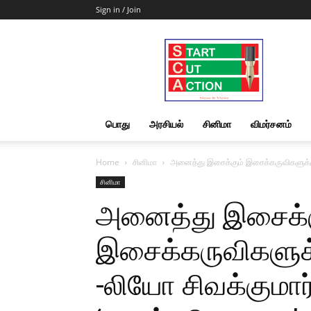
Sign in / Join
Start
Cut
Action
|
News
&
பொது
அரசியல்
சினிமா
விமர்சனம்
Views
Home
சினிமா
அனைத்து இசைக்கும் இசைக்கருவிகளுக்கும்
சினிமா
அனைத்து இசைக்க
இசைக்கருவிகளுக்
-லியோ சிவக்குமார்