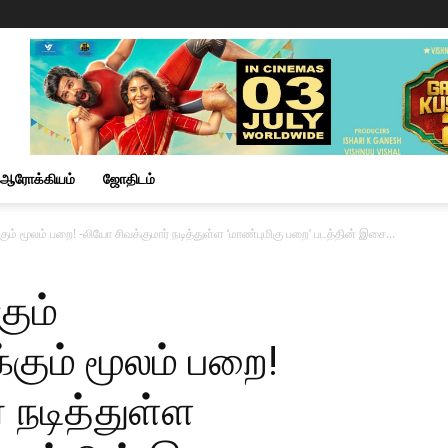
ஆரோக்கியம்
ஜோதிடம்
 மூலம் பறை! -லியோ சிவக்குமார் நடித்துள்ள ‘மாண்புமிகு பறை’ படத்தின் இசை...
ும்
கும் மூலம் பறை!
 நடித்துள்ள