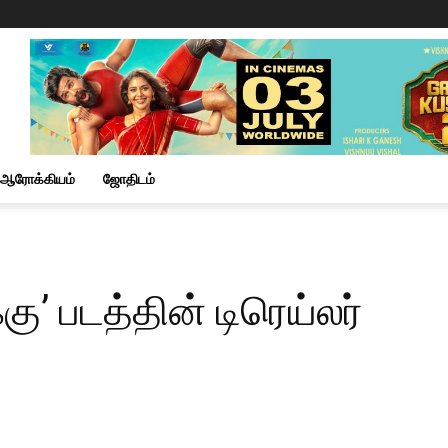
ஆரோக்கியம்
ஜோதிடம்
்கு’ படத்தின் டிரெய்லர்