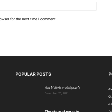
owser for the next time I comment.
POPULAR POSTS
P
‘லேபர்’ சினிமா விமர்சனம்
சி
December 25, 2021
ப
வி
ஆ
The story of parents