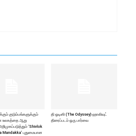
கும் குடும்பங்களுக்கும்
தி ஒடிஸி (The Odyssey) ஹாலிவுட்
ாண உலகத்தை ஆறு
திரைப்படம் ஒரு பார்வை
ிமுகப்படுத்தும் ‘Shivlok
a Mandakka’ புதுமையான