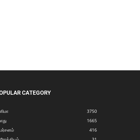
OPULAR CATEGORY
னிமா
3750
ொது
1665
மர்சனம்
416
ரோக்கியம்
31