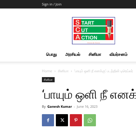
Sign in / Join
Start
Cut
Action
|
News
&
பொது
அரசியல்
சினிமா
விமர்சனம்
Views
Home
சினிமா
‘பாயும் ஒளி நீ எனக்கு’ படத்தின் டிரெய்லர்
சினிமா
‘பாயும் ஒளி நீ எனக
By
Ganesh Kumar
-
June 16, 2023