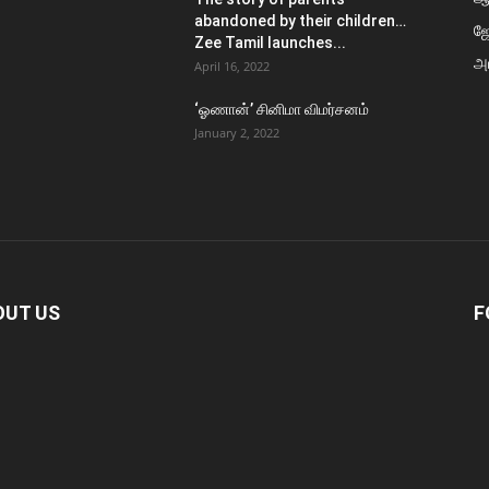
abandoned by their children…
ஜ
Zee Tamil launches...
அர
April 16, 2022
‘ஓணான்’ சினிமா விமர்சனம்
January 2, 2022
OUT US
F