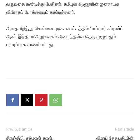
வருவதை கண்டித்து பேசினர். தமிழக ஆளுநரின் ஜனநாயக
விரோதப் போக்கையும் கண்டித்தனர்.
அதையடுத்து, சென்னை புரசைவாக்கத்தில் ‘பாப்புலர் ஃப்ரண்ட்
ஆஃப் இந்தியா’அலுவலகம் அமைந்துள்ள தெரு முழுவதும்
பரபரப்பாக காணப்பட்டது.
Previous article
Next article
சிரஞ்சீவி, சல்மான் கான்,
விஜய் சேதுபதியின்