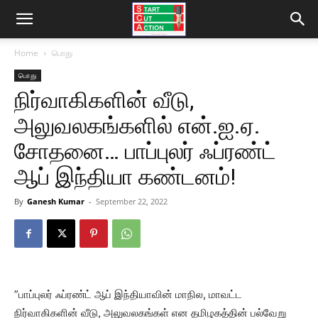
Home
பொது
பொது
நிர்வாகிகளின் வீடு,
அலுவலகங்களில் என்.ஐ.ஏ.
சோதனை… பாப்புலர் ஃப்ரண்ட்
ஆப் இந்தியா கண்டனம்!
By
Ganesh Kumar
-
September 22, 2022
”பாப்புலர் ஃப்ரண்ட் ஆப் இந்தியாவின் மாநில, மாவட்ட
நிர்வாகிகளின் வீடு, அலுவலகங்கள் என தமிழகத்தின் பல்வேறு