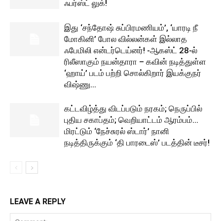
ஃபர்ஸ்ட் லுக்!
இது ‘சந்தோஷ் சுப்பிரமணியம்’, ‘யாரடி நீ
மோகினி’ போல வில்லன்கள் இல்லாத
ஃபேமிலி என்டர்டெய்னர்! -ஆகஸ்ட் 28-ல்
ரிலீஸாகும் நயன்தாரா – கவின் நடித்துள்ள
‘ஹாய்’ படம் பற்றி சொல்கிறார் இயக்குநர்
விஷ்ணு...
கட்டவிழ்த்து விடப்படும் நரகம்; நெருப்பில்
புதிய சகாப்தம்; வெறியாட்டம் ஆரம்பம்…
மிரட்டும் ‘நேச்சுரல் ஸ்டார்’ நானி
நடித்திருக்கும் ‘தி பாரடைஸ்’ படத்தின் டீசர்!
LEAVE A REPLY