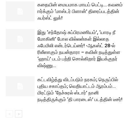
கதையின் மையமாக மாயப் பெட்டி… கவனம்
ஈர்க்கும் ‘மாஸ்டர் பிளான்’ திரைப்படத்தின்
ஃபர்ஸ்ட் லுக்!
இது ‘சந்தோஷ் சுப்பிரமணியம்’, ‘யாரடி நீ
மோகினி’ போல வில்லன்கள் இல்லாத
ஃபேமிலி என்டர்டெய்னர்! -ஆகஸ்ட் 28-ல்
ரிலீஸாகும் நயன்தாரா – கவின் நடித்துள்ள
‘ஹாய்’ படம் பற்றி சொல்கிறார் இயக்குநர்
விஷ்ணு...
கட்டவிழ்த்து விடப்படும் நரகம்; நெருப்பில்
புதிய சகாப்தம்; வெறியாட்டம் ஆரம்பம்…
மிரட்டும் ‘நேச்சுரல் ஸ்டார்’ நானி
நடித்திருக்கும் ‘தி பாரடைஸ்’ படத்தின் டீசர்!