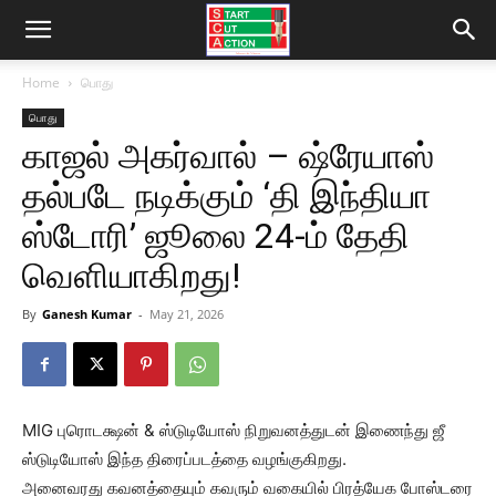
Home
பொது
பொது
காஜல் அகர்வால் – ஷ்ரேயாஸ்
தல்படே நடிக்கும் ‘தி இந்தியா
ஸ்டோரி’ ஜூலை 24-ம் தேதி
வெளியாகிறது!
By
Ganesh Kumar
-
May 21, 2026
MIG புரொடக்ஷன் & ஸ்டுடியோஸ் நிறுவனத்துடன் இணைந்து ஜீ
ஸ்டுடியோஸ் இந்த திரைப்படத்தை வழங்குகிறது.
அனைவரது கவனத்தையும் கவரும் வகையில் பிரத்யேக போஸ்டரை