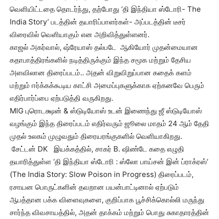
வெளியிட்டதை தொடர்ந்து, தற்போது ‘தி இந்தியா ஸ்டோரி- The
India Story’ படத்தின் தயாரிப்பாளர்கள்- அப்படத்தின் டீசர்
விரைவில் வெளியாகும் என அறிவித்துள்ளனர்.
காஜல் அகர்வால், ஷ்ரேயாஸ் தல்படே ஆகியோர் முதன்மையான
கதாபாத்திரங்களில் நடித்திருக்கும் இந்த சமூக மற்றும் தேசிய
அளவிலான திரைப்படம்.. அதன் விறுவிறுப்பான கதைக் களம்
மற்றும் ஈர்க்கக்கூடிய காட்சி அமைப்புகளுக்காக ஏற்கனவே பெரும்
எதிர்பார்ப்பை ஏற்படுத்தி வருகிறது.
MIG புரொடக்ஷன் & ஸ்டுடியோஸ் உடன் இணைந்து ஜீ ஸ்டுடியோஸ்
வழங்கும் இந்த திரைப்படம் எதிர்வரும் ஜூலை மாதம் 24 ஆம் தேதி
முதல் உலகம் முழுவதும் திரையரங்குகளில் வெளியாகிறது.
சேட்டன் DK இயக்கத்தில், சாகர் B. ஷிண்டே கதை எழுதி
தயாரித்துள்ள ‘தி இந்தியா ஸ்டோரி : ஸ்லோ பாய்சன் இன் ப்ராக்ரஸ்‘
(The India Story: Slow Poison in Progress) திரைப்படம்,
ரசாயன பொருட்களின் தவறான பயன்பாட்டினால் ஏற்படும்
ஆபத்தான பக்க விளைவுகளை, குறிப்பாக பூச்சிக்கொல்லி மருந்து
சார்ந்த விவசாயத்தில், அதன் தாக்கம் மற்றும் பொது சுகாதாரத்தின்