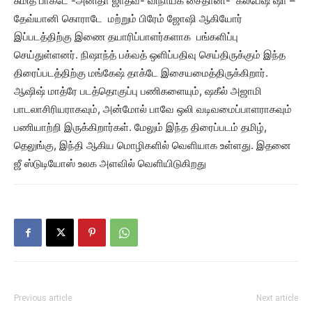
சுமித் பாகடே -அனிதா ஜாதவ்- விநாயக் சைதானி- கல்பேஷ் ஷா –
தேவ்யானி கொராடே மற்றும் பிரேம் ஜோஷி ஆகியோர்
இப்படத்திற்கு இணை தயாரிப்பாளர்களாக பங்களிப்பு
செய்துள்ளனர். நிஷாந்த் பக்வத் ஒளிப்பதிவு செய்திருக்கும் இந்த
திரைப்படத்திற்கு மங்கேஷ் தாக்டே இசையமைத்திருக்கிறார்.
ஆஷிஷ் மாத்ரே படத்தொகுப்பு பணிகளையும், ஷகீல் அஜாமி
பாடலாசிரியராகவும், அன்மோல் பாவே ஒலி வடிவமைப்பாளராகவும்
பணியாற்றி இருக்கிறார்கள். மேலும் இந்த திரைப்படம் தமிழ்,
தெலுங்கு, இந்தி ஆகிய மொழிகளில் வெளியாக உள்ளது. இதனை
ஜீ ஸ்டுடியோஸ் உலக அளவில் வெளியிடுகிறது
Previous article
Next article