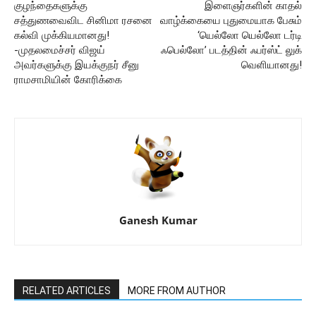
குழந்தைகளுக்கு
இளைஞர்களின் காதல்
சத்துணவைவிட சினிமா ரசனை
வாழ்க்கையை புதுமையாக பேசும்
கல்வி முக்கியமானது!
‘யெல்லோ யெல்லோ டர்டி
-முதலமைச்சர் விஜய்
ஃபெல்லோ’ படத்தின் ஃபர்ஸ்ட் லுக்
அவர்களுக்கு இயக்குநர் சீனு
வெளியானது!
ராமசாமியின் கோரிக்கை
Ganesh Kumar
RELATED ARTICLES
MORE FROM AUTHOR