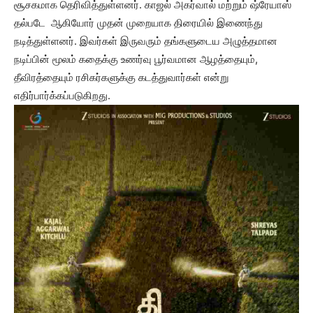
சூசகமாக தெரிவித்துள்ளனர். காஜல் அகர்வால் மற்றும் ஷ்ரேயாஸ்
தல்படே ஆகியோர் முதன் முறையாக திரையில் இணைந்து
நடித்துள்ளனர். இவர்கள் இருவரும் தங்களுடைய அழுத்தமான
நடிப்பின் மூலம் கதைக்கு உணர்வு பூர்வமான ஆழத்தையும்,
தீவிரத்தையும் ரசிகர்களுக்கு கடத்துவார்கள் என்று
எதிர்பார்க்கப்படுகிறது.