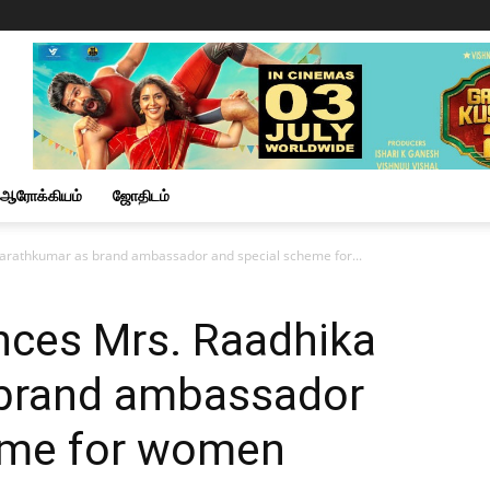
ஆரோக்கியம்
ஜோதிடம்
arathkumar as brand ambassador and special scheme for...
nces Mrs. Raadhika
 brand ambassador
eme for women