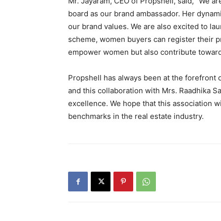
Mr. Jayaram, CEO of Propshell, said, “We a
board as our brand ambassador. Her dynamic 
our brand values. We are also excited to l
scheme, women buyers can register their pro
empower women but also contribute towards
Propshell has always been at the forefront 
and this collaboration with Mrs. Raadhika S
excellence. We hope that this association w
benchmarks in the real estate industry.