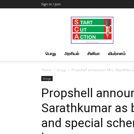
Sign in / Join
Start
Cut
Action
|
News
&
பொது
அரசியல்
சினிமா
விமர்சனம்
Views
Home
பொது
Propshell announces Mrs. Raadhika S
பொது
Propshell annou
Sarathkumar as
and special sch