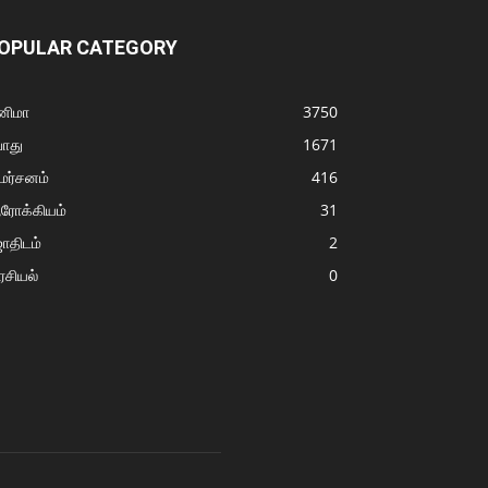
OPULAR CATEGORY
னிமா
3750
ொது
1671
மர்சனம்
416
ரோக்கியம்
31
ோதிடம்
2
சியல்
0