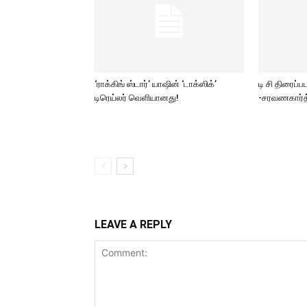
‘ராக்கிங் ஸ்டார்’ யாஷின் ‘டாக்ஸிக்’
டி சி திரைப்
டிரெய்லர் வெளியானது!
-சரவணகார்த
LEAVE A REPLY