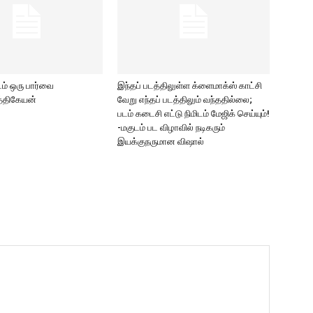
படம் ஒரு பார்வை
இந்தப் படத்திலுள்ள க்ளைமாக்ஸ் காட்சி
்திகேயன்
வேறு எந்தப் படத்திலும் வந்ததில்லை;
படம் கடைசி எட்டு நிமிடம் மேஜிக் செய்யும்!
-மகுடம் பட விழாவில் நடிகரும்
இயக்குநருமான விஷால்