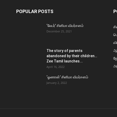
POPULAR POSTS
P
‘லேபர்’ சினிமா விமர்சனம்
சி
December 25, 2021
ப
வி
ஆ
The story of parents
abandoned by their children…
ஜ
Zee Tamil launches...
அர
April 16, 2022
‘ஓணான்’ சினிமா விமர்சனம்
January 2, 2022