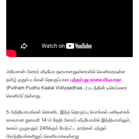
அமேசான் பிரைம் வீடியோ தளமானதுவிரைவில் வெளிவரவுள்ள
தமிழ் குறும்படங்கள் தொகுப்பான
புத்தம்புது காலை விடியாதா
(Putham Pudhu Kaalai Vidiyaadhaa…) படத்தின் டிரெய்லரை
வெளியிட்டுள்ளது.
5 அத்தியாயங்கள் கொண்ட இந்த தொகுப்பு பொங்கல் பண்டிகைக்
காலமான ஜனவரி 14-ம் தேதி பிரைம் வீடியோவில் இந்தியாவிலும்,
உலகம் முழுவதும் 240க்கும் மேற்பட்ட நாடுகள் மற்றும்
பிராந்தியங்களிலும் வெளியாகவுள்ளது