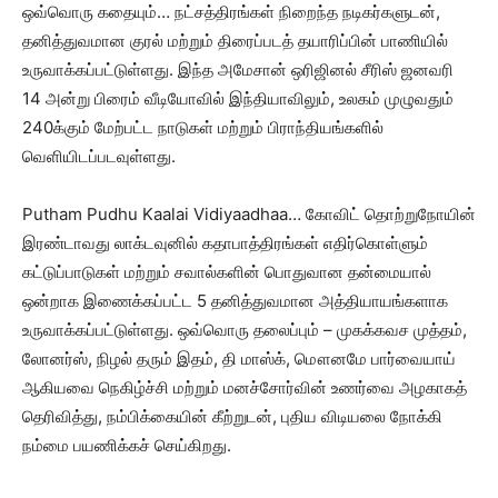
ஒவ்வொரு கதையும்… நட்சத்திரங்கள் நிறைந்த நடிகர்களுடன்,
தனித்துவமான குரல் மற்றும் திரைப்படத் தயாரிப்பின் பாணியில்
உருவாக்கப்பட்டுள்ளது. இந்த அமேசான் ஒரிஜினல் சீரிஸ் ஜனவரி
14 அன்று பிரைம் வீடியோவில் இந்தியாவிலும், உலகம் முழுவதும்
240க்கும் மேற்பட்ட நாடுகள் மற்றும் பிராந்தியங்களில்
வெளியிடப்படவுள்ளது.
Putham Pudhu Kaalai Vidiyaadhaa… கோவிட் தொற்றுநோயின்
இரண்டாவது லாக்டவுனில் கதாபாத்திரங்கள் எதிர்கொள்ளும்
கட்டுப்பாடுகள் மற்றும் சவால்களின் பொதுவான தன்மையால்
ஒன்றாக இணைக்கப்பட்ட 5 தனித்துவமான அத்தியாயங்களாக
உருவாக்கப்பட்டுள்ளது. ஒவ்வொரு தலைப்பும் – முகக்கவச முத்தம்,
லோனர்ஸ், நிழல் தரும் இதம், தி மாஸ்க், மௌனமே பார்வையாய்
ஆகியவை நெகிழ்ச்சி மற்றும் மனச்சோர்வின் உணர்வை அழகாகத்
தெரிவித்து, நம்பிக்கையின் கீற்றுடன், புதிய விடியலை நோக்கி
நம்மை பயணிக்கச் செய்கிறது.