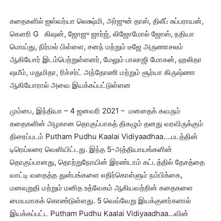
கதைகளில் ஐஸ்வர்யா லெக்ஷ்மி, அர்ஜுன் தாஸ், திலீப் சுப்பராயன்,
கௌரி G கிஷன், ஜோஜு ஜார்ஜ், லிஜோமோல் ஜோஸ், நதியா
மொய்து, நிர்மல் பிள்ளை, சனந் மற்றும் டீஜே அருணாசலம்
ஆகியோர் இடம்பெற்றுள்ளனர், மேலும் பாலாஜி மோகன், ஹலிதா
ஷமீம், மதுமிதா, ரிச்சர்ட் அந்தோணி மற்றும் சூர்யா கிருஷ்ணா
ஆகியோரால் அவை இயக்கப்பட்டுள்ளன
மும்பை, இந்தியா – 4 ஜனவரி 2021 – மனதைக் கவரும்
கதைகளின் அழகான தொகுப்பாகத் திகழும் தனது வரவிருக்கும்
திரைப்படம் Putham Pudhu Kaalai Vidiyaadhaa….படத்தின்
டிரெய்லரை வெளியிட்டது. இந்த 5-அத்தியாயங்களின்
தொகுப்பானது, தொற்றுநோயின் இரண்டாம் கட்டத்தில் தேசத்தை
வாட்டி வதைத்த துன்பங்களை எதிர்கொள்ளும் நம்பிக்கை,
மனவுறுதி மற்றும் மனித உத்வேகம் ஆகியவற்றின் கதைகளை
மையமாகக் கொண்டுள்ளது. 5 வெவ்வேறு இயக்குனர்களால்
இயக்கப்பட்ட Putham Pudhu Kaalai Vidiyaadhaa…வின்