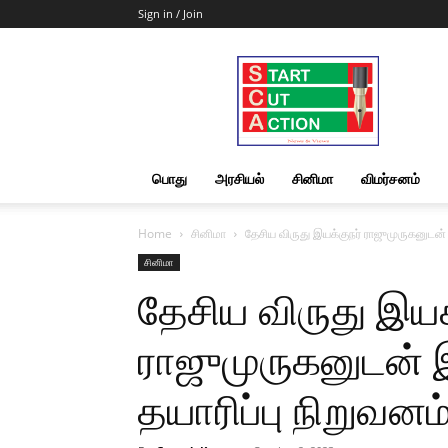
Sign in / Join
Start
Cut
Action
|
News
&
பொது
அரசியல்
சினிமா
விமர்சனம்
Views
Home
சினிமா
தேசிய விருது இயக்குநர் ராஜுமுருகனுடன் 
சினிமா
தேசிய விருது இயக
ராஜுமுருகனுடன் 
தயாரிப்பு நிறுவனம்