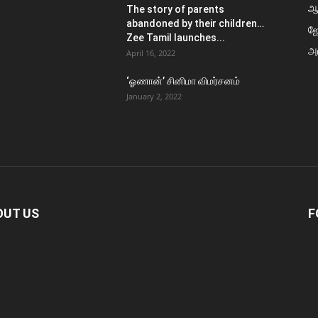
ஆ
The story of parents
abandoned by their children…
ஜ
Zee Tamil launches...
அர
April 16, 2022
‘ஓணான்’ சினிமா விமர்சனம்
January 2, 2022
OUT US
F