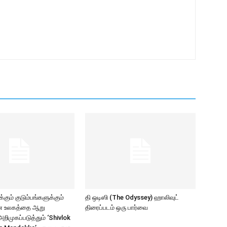
கும் குடும்பங்களுக்கும்
தி ஒடிஸி (The Odyssey) ஹாலிவுட்
ாண உலகத்தை ஆறு
திரைப்படம் ஒரு பார்வை
ிமுகப்படுத்தும் ‘Shivlok