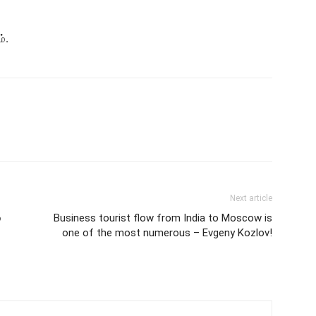
்.
Next article
்
Business tourist flow from India to Moscow is
one of the most numerous – Evgeny Kozlov!