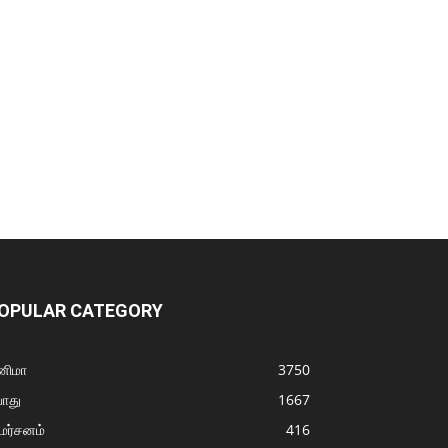
OPULAR CATEGORY
னிமா
3750
ொது
1667
மர்சனம்
416