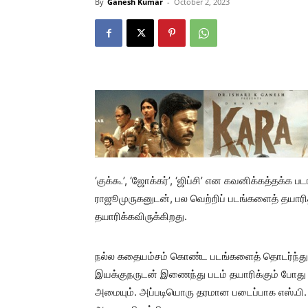
By
Ganesh Kumar
-
October 2, 2023
‘குக்கூ’, ‘ஜோக்கர்’, ‘ஜிப்சி’ என கவனிக்கத்தக்க
ராஜூமுருகனுடன், பல வெற்றிப் படங்களைத் தயார
தயாரிக்கவிருக்கிறது.
நல்ல கதையம்சம் கொண்ட படங்களைத் தொடர்ந்து தயா
இயக்குநருடன் இணைந்து படம் தயாரிக்கும் போது
அமையும். அப்படியொரு தரமான படைப்பாக எஸ்.பி. 