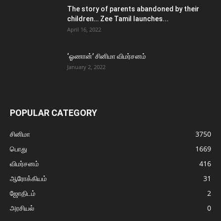
The story of parents abandoned by their
children… Zee Tamil launches...
April 16, 2022
‘ஓணான்’ சினிமா விமர்சனம்
January 2, 2022
POPULAR CATEGORY
சினிமா
3750
பொது
1669
விமர்சனம்
416
ஆரோக்கியம்
31
ஜோதிடம்
2
அரசியல்
0