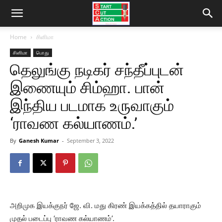
Home
சினிமா
சினிமா
பொது
தெலுங்கு நடிகர் சந்தீப்புடன்
இணையும் சிம்ஹா. பான்
இந்திய படமாக உருவாகும்
‘ராவண கல்யாணம்.’
By
Ganesh Kumar
-
September 3, 2022
அறிமுக இயக்குநர் ஜே. வி. மது கிரண் இயக்கத்தில் தயாராகும்
முதல் படைப்பு ‘ராவண கல்யாணம்’.