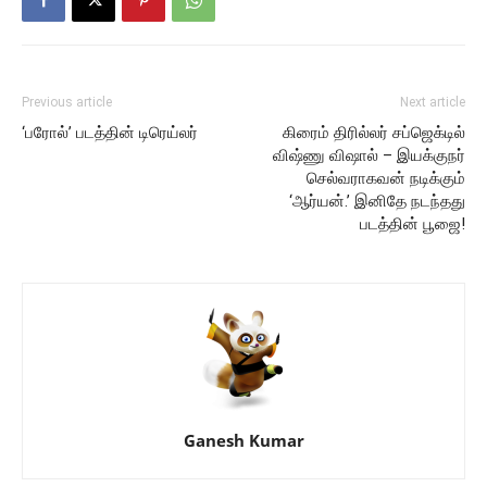
Previous article
Next article
‘பரோல்’ படத்தின் டிரெய்லர்
கிரைம் திரில்லர் சப்ஜெக்டில்
விஷ்ணு விஷால் – இயக்குநர்
செல்வராகவன் நடிக்கும்
‘ஆர்யன்.’ இனிதே நடந்தது
படத்தின் பூஜை!
Ganesh Kumar