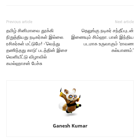
Previous article
Next article
தமிழ் சினிமாவை தூக்கி
தெலுங்கு நடிகர் சந்தீப்புடன்
நிறுத்தியது நடிகர்கள் இல்லை.
இணையும் சிம்ஹா. பான் இந்திய
ரசிகர்கள் மட்டுமே! -‘வெந்து
படமாக உருவாகும் ‘ராவண
தணிந்தது காடு’ படத்தின் இசை
கல்யாணம்.’
வெளியீட்டு விழாவில்
கமல்ஹாசன் பேச்சு
Ganesh Kumar