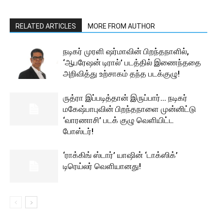
RELATED ARTICLES
MORE FROM AUTHOR
நடிகர் முரளி ஷர்மாவின் பிறந்தநாளில்,
‘ஆபரேஷன் டிரால்’ படத்தில் இணைந்ததை
அறிவித்து உற்சாகம் தந்த படக்குழு!
ருத்ரா இப்படித்தான் இருப்பார்… நடிகர்
மகேஷ்பாபுவின் பிறந்தநாளை முன்னிட்டு
‘வாரணாசி’ படக் குழு வெளியிட்ட
போஸ்டர்!
‘ராக்கிங் ஸ்டார்’ யாஷின் ‘டாக்ஸிக்’
டிரெய்லர் வெளியானது!