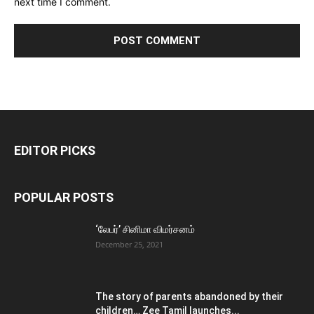
next time I comment.
EDITOR PICKS
POPULAR POSTS
‘லேபர்’ சினிமா விமர்சனம்
December 25, 2021
The story of parents abandoned by their
children… Zee Tamil launches...