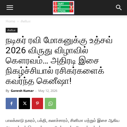
Home
சினிமா
சினிமா
நடிகர் ரவி மோகனுக்கு உத்சவ்
2026 விருது விழாவில்
கௌரவம்… அதிரடி இசை
நிகழ்ச்சியால் ரசிகர்களைக்
கவர்ந்த கெனீஷா!
By
Ganesh Kumar
-
May 12, 2026
பாலக்காடு நகரம், பக்தி, கலாச்சாரம், சினிமா மற்றும் இசை ஆகிய