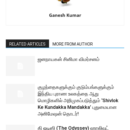
Ganesh Kumar
RELATED ARTICLES
MORE FROM AUTHOR
ஜனநாயகன் சினிமா விமர்சனம்
குழந்தைகளுக்கும் குடும்பங்களுக்கும்
இந்திய புராண உலகத்தை ஆறு
மொழிகளில் அறிமுகப்படுத்தும் ‘Shivlok
Ke Kundakka Mandakka’ புதுமையான
அனிமேஷன் தொடர்!
தி ஒடிஸி (The Odyssey) ஹாலிவுட்