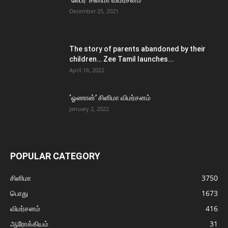
‘லேபர்’ சினிமா விமர்சனம்
December 25, 2021
The story of parents abandoned by their
children… Zee Tamil launches...
April 16, 2022
‘ஓணான்’ சினிமா விமர்சனம்
January 2, 2022
POPULAR CATEGORY
சினிமா
3750
பொது
1673
விமர்சனம்
416
ஆரோக்கியம்
31