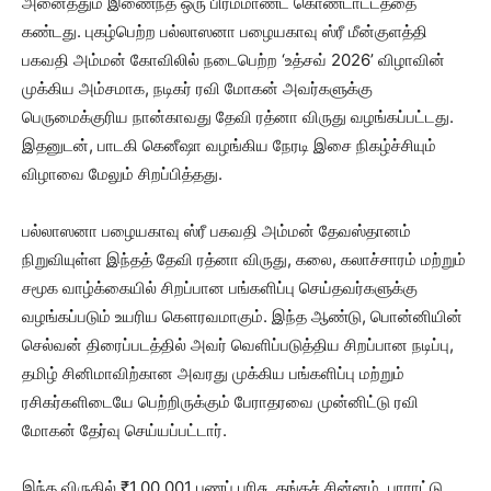
அனைத்தும் இணைந்த ஒரு பிரம்மாண்ட கொண்டாட்டத்தை
கண்டது. புகழ்பெற்ற பல்லாஸனா பழையகாவு ஸ்ரீ மீன்குளத்தி
பகவதி அம்மன் கோவிலில் நடைபெற்ற ‘உத்சவ் 2026’ விழாவின்
முக்கிய அம்சமாக, நடிகர் ரவி மோகன் அவர்களுக்கு
பெருமைக்குரிய நான்காவது தேவி ரத்னா விருது வழங்கப்பட்டது.
இதனுடன், பாடகி கெனீஷா வழங்கிய நேரடி இசை நிகழ்ச்சியும்
விழாவை மேலும் சிறப்பித்தது.
பல்லாஸனா பழையகாவு ஸ்ரீ பகவதி அம்மன் தேவஸ்தானம்
நிறுவியுள்ள இந்தத் தேவி ரத்னா விருது, கலை, கலாச்சாரம் மற்றும்
சமூக வாழ்க்கையில் சிறப்பான பங்களிப்பு செய்தவர்களுக்கு
வழங்கப்படும் உயரிய கௌரவமாகும். இந்த ஆண்டு, பொன்னியின்
செல்வன் திரைப்படத்தில் அவர் வெளிப்படுத்திய சிறப்பான நடிப்பு,
தமிழ் சினிமாவிற்கான அவரது முக்கிய பங்களிப்பு மற்றும்
ரசிகர்களிடையே பெற்றிருக்கும் பேராதரவை முன்னிட்டு ரவி
மோகன் தேர்வு செய்யப்பட்டார்.
இந்த விருதில் ₹1,00,001 பணப் பரிசு, தங்கச் சின்னம், பாராட்டு