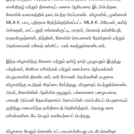
சான்றிதழ் மற்றும் நினைவுப் பலகை ஆகியவை இடம்பெற்றன.
கோவில் வளாகத்தில் நடைபெற்ற பிரம்மாண்ட விழாவில், முன்னாள்
MLA K. பாபு, புதிதாக தேர்ந்தெடுக்கப்பட்ட MLA K. பிரேமன், சுமீஷ்
அச்சுதன், மாட்டனூர் சங்கரன்குட்டி, மாறார், பிரகாஷ் உள்ளியேறி,
ராதாகிருஷ்ணன், நித்தின், கோவில் செயலாளர் தேவிதாஸ் மற்றும்
அறங்காவலர் மகேஷ் உள்ளிட்ட பலர் கலந்துகொண்டனர்.
இந்த விழாவிற்கு கேரளா மற்றும் தமிழ் நாடு முழுவதும் இருந்து
பக்தர்கள், சினிமா ரசிகர்கள் மற்றும் கலாச்சார ஆர்வலர்கள்
பெருமளவில் திரண்டனர். ரவி மோகன் அவர்களின் வருகை
விழாவிற்கு கூடுதல் சிறப்பை சேர்த்தது. விருதைப் பெற்றுக்கொண்ட
அவர், கோவிலின் ஆன்மிக சூழலும், பல்லாஸனா பழையகாவு
பகவதி அம்மன் தேவஸ்தானம் அமைப்பின் பாரம்பரியப் பெருமையும்
குறித்து மனமார்ந்த நன்றியைத் தெரிவித்தார். அவரது உரை
ரசிகர்களிடையே பெரும் வரவேற்பைப் பெற்றது.
விழாவை மேலும் கொண்டாட்டமயமாக்கியது பாடகி கெனீஷா