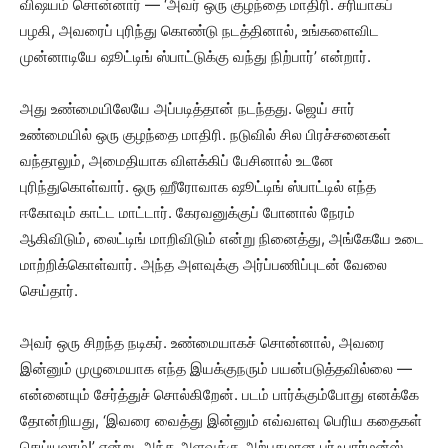
விஷயம் சொன்னார் — ‘அவர் ஒரு குழந்தை மாதிரி. சரியாகப்
பழகி, அவரைப் புரிந்து கொண்டு நடத்தினால், உங்களைவிட
முன்னாடியே ஷூட்டிங் ஸ்பாட்டுக்கு வந்து நிற்பார்’ என்றார்.
அது உண்மையிலேயே அப்படித்தான் நடந்தது. ஜெய் சார்
உண்மையில் ஒரு குழந்தை மாதிரி. நடுவில் சில பிரச்சனைகள்
வந்தாலும், அமைதியாக விளக்கிப் பேசினால் உடனே
புரிந்துகொள்வார். ஒரு ஹீரோவாக ஷூட்டிங் ஸ்பாட்டில் எந்த
ஈகோவும் காட்ட மாட்டார். கேரவனுக்குப் போனால் நேரம்
ஆகிவிடும், லைட்டிங் மாறிவிடும் என்று நினைத்து, அங்கேயே உடை
மாற்றிக்கொள்வார். அந்த அளவுக்கு அர்ப்பணிப்புடன் வேலை
செய்தார்.
அவர் ஒரு சிறந்த நடிகர். உண்மையாகச் சொன்னால், அவரை
இன்னும் முழுமையாக எந்த இயக்குநரும் பயன்படுத்தவில்லை —
என்னையும் சேர்த்துச் சொல்கிறேன். படம் பார்க்கும்போது எனக்கே
தோன்றியது, ‘இவரை வைத்து இன்னும் எவ்வளவு பெரிய கதைகள்
செய்யலாம்!’ என்று. அந்த அளவுக்கு அற்புதமான பர்ஃபார்மன்ஸ்