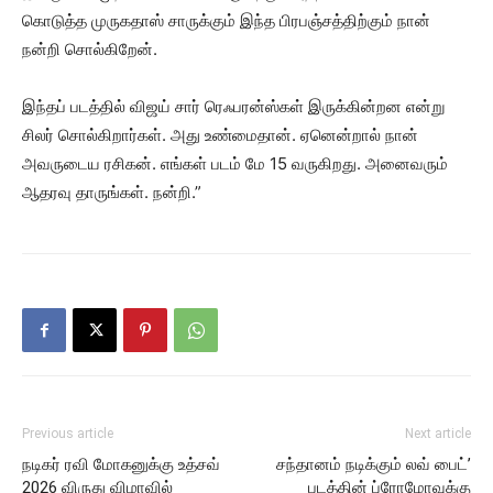
கொடுத்த முருகதாஸ் சாருக்கும் இந்த பிரபஞ்சத்திற்கும் நான்
நன்றி சொல்கிறேன்.
இந்தப் படத்தில் விஜய் சார் ரெஃபரன்ஸ்கள் இருக்கின்றன என்று
சிலர் சொல்கிறார்கள். அது உண்மைதான். ஏனென்றால் நான்
அவருடைய ரசிகன். எங்கள் படம் மே 15 வருகிறது. அனைவரும்
ஆதரவு தாருங்கள். நன்றி.”
Previous article
Next article
நடிகர் ரவி மோகனுக்கு உத்சவ்
சந்தானம் நடிக்கும் லவ் பைட்’
2026 விருது விழாவில்
படத்தின் ப்ரோமோவுக்கு