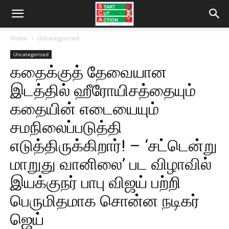
Home
Uncategorized
Uncategorized
கதைக்குத் தேவையான
இடத்தில் ஹீரோயிசத்தையும்
கதையின் எடையையும்
சமநிலைப்படுத்தி
எடுத்திருக்கிறார்! – ‘சட்டென்று
மாறுது வானிலை’ பட விழாவில்
இயக்குநர் பாபு விஜய் பற்றி
பெருமிதமாக சொன்ன நடிகர்
ஜெய்