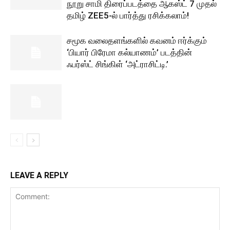
நூறு சாமி திரைப்படத்தை ஆகஸ்ட் 7 முதல்
தமிழ் ZEE5-ல் பார்த்து ரசிக்கலாம்!
சமூக வலைதளங்களில் கவனம் ஈர்க்கும்
‘பியார் பிரேமா கல்யாணம்’ படத்தின்
ஃபர்ஸ்ட் சிங்கிள் ‘அட்ராசிட்டி.’
LEAVE A REPLY