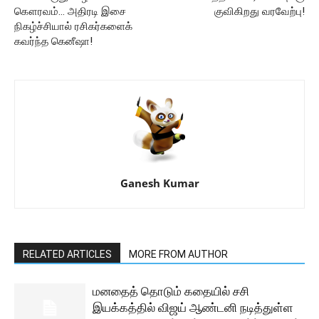
கௌரவம்… அதிரடி இசை
குவிகிறது வரவேற்பு!
நிகழ்ச்சியால் ரசிகர்களைக்
கவர்ந்த கெனீஷா!
Ganesh Kumar
RELATED ARTICLES
MORE FROM AUTHOR
மனதைத் தொடும் கதையில் சசி
இயக்கத்தில் விஜய் ஆண்டனி நடித்துள்ள