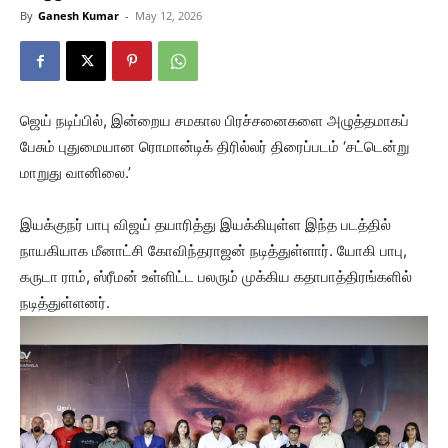
By
Ganesh Kumar
-
May 12, 2026
ஜெய் நடிப்பில், இன்றைய சமகால பிரச்சனைகளை அழுத்தமாகப்
பேசும் புதுமையான ரொமான்டிக் திரில்லர் திரைப்படம் ‘சட்டென்று
மாறுது வானிலை.’
இயக்குநர் பாபு விஜய் தயாரித்து இயக்கியுள்ள இந்த படத்தில்
நாயகியாக மீனாட்சி கோவிந்தராஜன் நடித்துள்ளார். யோகி பாபு,
கருடா ராம், ஸ்ரீமன் உள்ளிட்ட பலரும் முக்கிய கதாபாத்திரங்களில்
நடித்துள்ளனர்.