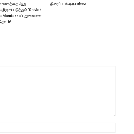
ாண உலகத்தை ஆறு
திரைப்படம் ஒரு பார்வை
ிமுகப்படுத்தும் ‘Shivlok
a Mandakka’ புதுமையான
தொடர்!