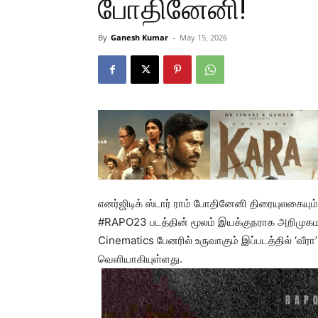
போதினேனி!
By
Ganesh Kumar
-
May 15, 2026
எனர்ஜிடிக் ஸ்டார் ராம் போதினேனி திரையுலகையும்
#RAPO23 படத்தின் மூலம் இயக்குநராக அறிமுகமா
Cinematics பேனரில் உருவாகும் இப்படத்தில் ‘வீர
வெளியாகியுள்ளது.