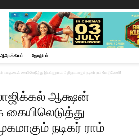
ஆரோக்கியம்
ஜோதிடம்
்லர் கதையைக் கையிலெடுத்து இயக்குநராக அறிமுகமாகும் நடிகர் ராம் போதினேனி!
ாஜிக்கல் ஆக்ஷன்
க் கையிலெடுத்து
கமாகும் நடிகர் ராம்