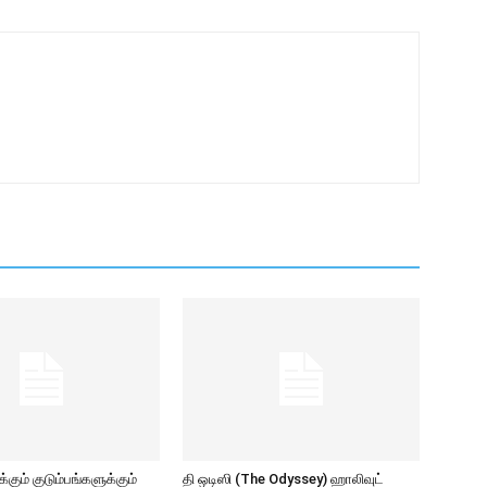
கும் குடும்பங்களுக்கும்
தி ஒடிஸி (The Odyssey) ஹாலிவுட்