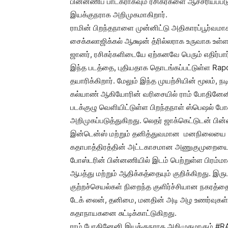
பின்னணிப் பாடகராகவும் ரசிகர்களை ஆச்சரியப்
இயக்குநராக அறிமுகமாகிறார்.
ராமின் பிறந்தநாளை முன்னிட்டு அதிகாரப்பூர்வமா
சைக்கலாஜிக்கல் ஆக்ஷன் த்ரில்லராக உருவாக உள்ளத
ஜானர், ரசிகர்களிடையே ஏற்கனவே பெரும் எதிர்பார்
இந்த படத்தை, புதியதாக தொடங்கப்பட்டுள்ள Rap
தயாரிக்கிறார். மேலும் இந்த முயற்சியின் மூலம், 
கல்யாண் ஆகியோரின் வரிசையில் ராம் போதினேன
படக்குழு வெளியிட்டுள்ள பிறந்தநாள் ஸ்பெஷல் போ
அறிமுகப்படுத்துகிறது. லெதர் ஜாக்கெட்டுடன் பின்னா
இன்டென்ஸ் மற்றும் தனித்துவமான மனநிலையை வெ
கதாபாத்திரத்தின் அட்டகாசமான அணுகுமுறையை மே
போஸ்டரின் பின்னணியில் இடம் பெற்றுள்ள பிரம்மாண
ஆபத்து மற்றும் ஆதிக்கத்தையும் குறிக்கிறது. இரு
குற்றச்செயல்கள் நிறைந்த குளிர்ச்சியான நகரத்
டேக் லைன், தனிமை, மனதின் அடி அழ உணர்வுகள் 
கதாநாயகனை சுட்டிக்காட்டுகிறது.
ராம் போதினேனி இயக்குநராக அறிமுகமாகும் #RAP