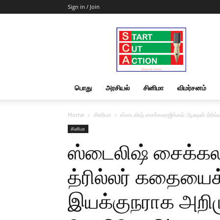
Sign in / Join
Start
Cut
Action
|
News
&
பொது
அரசியல்
சினிமா
விமர்சனம்
Views
Home
சினிமா
ஸ்டைலிஷ் சைக்கலாஜிக்கல் ஆக்ஷன் த்ரில
சினிமா
ஸ்டைலிஷ் சைக்கல
த்ரில்லர் கதையை
இயக்குநராக அறிமு