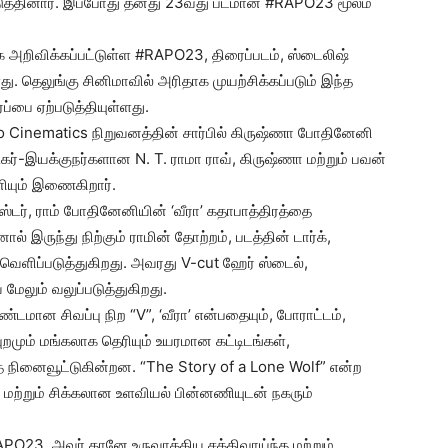
படுத்தினார். இப்போது தனது 23வது படமான #RAPO23 மூலம்
க அறிவிக்கப்பட்டுள்ள #RAPO23, திரைப்படம், ஸ்டைலிஷ்
ு. தெலுங்கு சினிமாவில் அரிதாக முயற்சிக்கப்படும் இந்த
ப்பை ஏற்படுத்தியுள்ளது.
o Cinematics நிறுவனத்தின் சார்பில் கிருஷ்ணா போதினேனி
நடிகர்-இயக்குநர்களான N. T. ராமா ராவ், கிருஷ்ணா மற்றும் பவன்
ியும் இணைகிறார்.
ஸ்டர், ராம் போதினேனியின் ‘வீரா’ கதாபாத்திரத்தை
ல் இருந்து நிற்கும் ராமின் தோற்றம், படத்தின் டார்க்,
ளிப்படுத்துகிறது. அவரது V-cut ஹேர் ஸ்டைல்,
லும் வலுப்படுத்துகிறது.
்டமான சிவப்பு நிற “V”, ‘வீரா’ என்பதையும், போராட்டம்,
புறமும் மங்கலாக தெரியும் உயரமான கட்டிடங்கள்,
தை நினைவூட்டுகின்றன. “The Story of a Lone Wolf” என்ற
மற்றும் சிக்கலான உளவியல் பின்னணியுடன் நகரும்
O23, அவர் தானே உருவாக்கிய சக்திவாய்ந்த மற்றும்