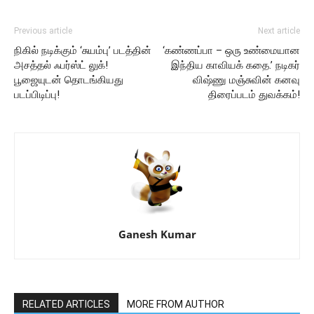
Previous article
Next article
நிகில் நடிக்கும் ‘சுயம்பு’ படத்தின்
‘கண்ணப்பா – ஒரு உண்மையான
அசத்தல் ஃபர்ஸ்ட் லுக்!
இந்திய காவியக் கதை.’ நடிகர்
பூஜையுடன் தொடங்கியது
விஷ்ணு மஞ்சுவின் கனவு
படப்பிடிப்பு!
திரைப்படம் துவக்கம்!
Ganesh Kumar
RELATED ARTICLES
MORE FROM AUTHOR