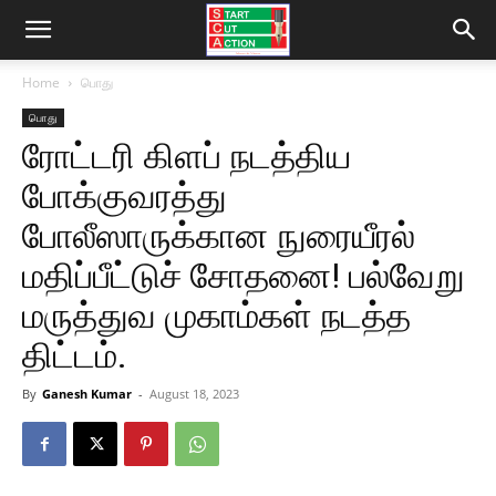
Home
பொது
பொது
ரோட்டரி கிளப் நடத்திய
போக்குவரத்து
போலீஸாருக்கான நுரையீரல்
மதிப்பீட்டுச் சோதனை! பல்வேறு
மருத்துவ முகாம்கள் நடத்த
திட்டம்.
By
Ganesh Kumar
-
August 18, 2023