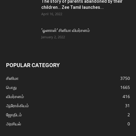
The story of parents abandoned by their
children… Zee Tamil launches...
April 16, 2022
‘ஓணான்’ சினிமா விமர்சனம்
January 2, 2022
POPULAR CATEGORY
சினிமா
3750
பொது
1665
விமர்சனம்
416
ஆரோக்கியம்
31
ஜோதிடம்
2
அரசியல்
0