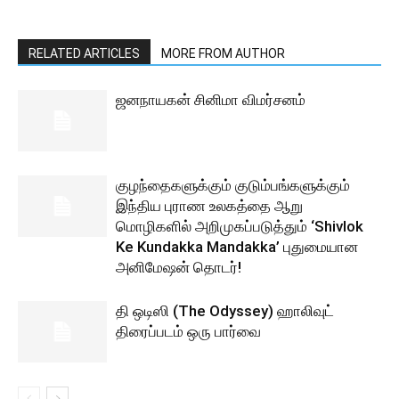
RELATED ARTICLES
MORE FROM AUTHOR
ஜனநாயகன் சினிமா விமர்சனம்
குழந்தைகளுக்கும் குடும்பங்களுக்கும்
இந்திய புராண உலகத்தை ஆறு
மொழிகளில் அறிமுகப்படுத்தும் ‘Shivlok
Ke Kundakka Mandakka’ புதுமையான
அனிமேஷன் தொடர்!
தி ஒடிஸி (The Odyssey) ஹாலிவுட்
திரைப்படம் ஒரு பார்வை