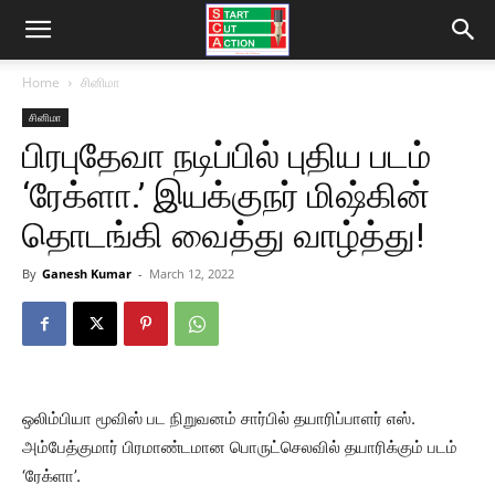
Home
சினிமா
சினிமா
பிரபுதேவா நடிப்பில் புதிய படம்
‘ரேக்ளா.’ இயக்குநர் மிஷ்கின்
தொடங்கி வைத்து வாழ்த்து!
By
Ganesh Kumar
-
March 12, 2022
ஒலிம்பியா மூவிஸ் பட நிறுவனம் சார்பில் தயாரிப்பாளர் எஸ்.
அம்பேத்குமார் பிரமாண்டமான பொருட்செலவில் தயாரிக்கும் படம்
‘ரேக்ளா’.