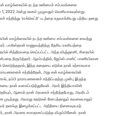
ின் வாழ்க்கையில் நடந்த உண்மைச் சம்பவங்களை
1, 2022 அன்று உலகம் முழுவதும் வெளியாகவுள்ளது.
் சந்தித்து ‘ராக்கெட்ரி’ படத்தை உருவாக்கியது பற்றிய தனது
ானியின் வாழ்க்கையில் நடந்த உண்மை சம்பவங்களை வைத்து
்தார். பாகிஸ்தான் ராணுவத்திற்கு தேசிய ரகசியத்தை
றையில் சித்திரவதை செய்யப்பட்ட அந்த விஞ்ஞானி, சிறையில்
ன்பதை நிரூபித்தார். ஆரம்பத்தில், ஜேம்ஸ் பாண்ட் பாணியிலான
் கொடுத்ததால், இந்த கதையை எடுக்க நான் உற்சாகமாக
நாராயணனைச் சந்தித்தேன், அது என் வாழ்க்கையின்
், நம்பி நாராயணனைச் சந்திப்பதற்கு முன்பு இருந்த
கையை நான் வகைப்படுத்துவேன். அவர் இந்தியாவின்
 தெரியும், ஆனால் நான் அவரைச் சந்தித்தபோது, அவரிடம்
ண முடிந்தது. அவரது உதடுகள் கோபத்தாலும் கவலையாலும்
அவர் தனக்கு இழைக்கப்பட்ட அநீதியை நினைவுகூரத்
ர், நான் அவரை சமாதானப்படுத்த விரும்பினேன். நான்