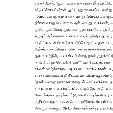
சொன்னேன், “ஐயா, கடந்த காலங்கள் இருக்கட்டும். 
விடுவிக்கப்பட்டீர்கள். இப்போது கவலைப்பட ஒன்
“ஆம், நான் குற்றமற்றவன் என்று நீதிமன்றம் மற்ற
நீங்கள் எனது பெயரை கூகுள் செய்து பாருங்கள், அத
குடும்பமும் அப்படி முத்திரை குத்தப்பட்டுள்ளது, 
எழுதும் ஆர்வத்தை உடனடியாக ஏற்படுத்தியது. ஏ
சந்திக்க நான் சென்றேன். அப்போது அவருடைய மற்
ஆச்சர்யமடைந்தேன். அவர் தனது சாதனைகளைப் பற்
ஒரு கட்டத்தில், அவர் பேசும் போது நான் குறுக்கிட
“ஏன் அப்படிச் சொல்கிறீர்கள்?” என கேட்டார். நான
உங்கள் வாழ்க்கையை அடிப்படையாகக் கொண்ட ஒரு ஸ
சாதனைகளைப் பற்றி நீங்கள் என்னிடம் எதுவுமே ச
“நான் அசாதாரணமான எதையும் செய்யவில்லை. நான
சாதாரணமாக கூறிவிட்டார். நாட்டில் தேசபக்தி உள்ள
தேசபக்தியை முழக்கமிட்டு, வெளிப்படுத்துகிறார், ப
அறியப்படாத சாதனை செய்த ஹீரோக்கள். நம்பி ந
தேசமும் உலகமும் அறிய வேண்டும் என்று நான் விரு