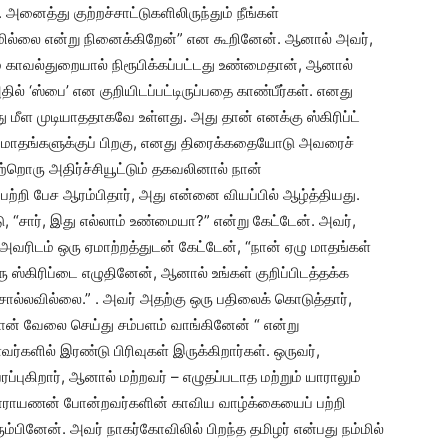
அனைத்து குற்றச்சாட்டுகளிலிருந்தும் நீங்கள்
றுமில்லை என்று நினைக்கிறேன்” என கூறினேன். ஆனால் அவர்,
ும் காவல்துறையால் நிரூபிக்கப்பட்டது உண்மைதான், ஆனால்
ில் ‘ஸ்பை’ என குறியிடப்பட்டிருப்பதை காண்பீர்கள். எனது
அது மீள முடியாததாகவே உள்ளது. அது தான் எனக்கு ஸ்கிரிப்ட்
ழு மாதங்களுக்குப் பிறகு, எனது திரைக்கதையோடு அவரைச்
றொரு அதிர்ச்சியூட்டும் தகவலினால் நான்
றி பேச ஆரம்பிதார், அது என்னை வியப்பில் ஆழ்த்தியது.
்டு, “சார், இது எல்லாம் உண்மையா?” என்று கேட்டேன். அவர்,
் அவரிடம் ஒரு ஏமாற்றத்துடன் கேட்டேன், “நான் ஏழு மாதங்கள்
்கிரிப்டை எழுதினேன், ஆனால் உங்கள் குறிப்பிடத்தக்க
ொல்லவில்லை.” . அவர் அதற்கு ஒரு பதிலைக் கொடுத்தார்,
் வேலை செய்து சம்பளம் வாங்கினேன் “ என்று
வர்களில் இரண்டு பிரிவுகள் இருக்கிறார்கள். ஒருவர்,
ரப்புகிறார், ஆனால் மற்றவர் – எழுதப்படாத மற்றும் யாராலும்
ாராயணன் போன்றவர்களின் காவிய வாழ்க்கையைப் பற்றி
ம்பினேன். அவர் நாகர்கோவிலில் பிறந்த தமிழர் என்பது நம்மில்