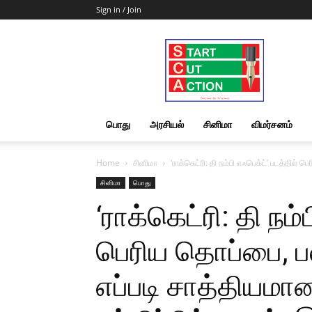
Sign in / Join
Start
Cut
Action
|
News
&
பொது
அரசியல்
சினிமா
விமர்சனம்
Views
Home
சினிமா
‘ராக்கெட்ரி: தி நம்பி எஃபெக்ட்’ படத்தில்
சினிமா
பொது
‘ராக்கெட்ரி: தி நம்
பெரிய தொப்பை, ப
எப்படி சாத்தியமா