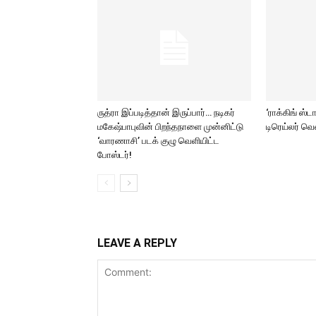
ருத்ரா இப்படித்தான் இருப்பார்… நடிகர்
‘ராக்கிங் ஸ்ட
மகேஷ்பாபுவின் பிறந்தநாளை முன்னிட்டு
டிரெய்லர் வ
‘வாரணாசி’ படக் குழு வெளியிட்ட
போஸ்டர்!
LEAVE A REPLY