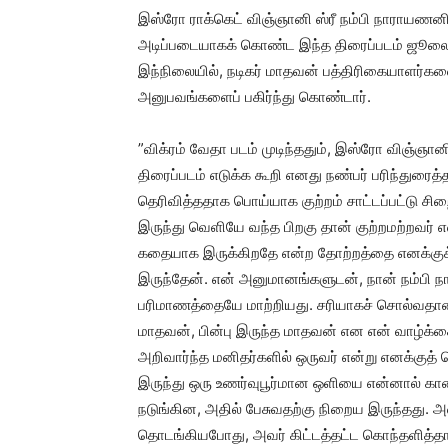
இஸ்ரோ ராக்கெட் விஞ்ஞானி ஸ்ரீ நம்பி நாராயணன
அடிப்படையாகக் கொண்ட இந்த திரைப்படம் ஜூலை 
இந்நிலையில், நடிகர் மாதவன் பத்திரிகையாளர்களைச
அனுபவங்களைப் பகிர்ந்து கொண்டார்.
”விக்ரம் வேதா படம் முடிந்ததும், இஸ்ரோ விஞ்ஞ
திரைப்படம் எடுக்க கூறி எனது நண்பர் பரிந்துரைத
தெரிவித்ததாக பொய்யாக குற்றம் சாட்டப்பட்டு சி
இருந்து வெளியே வந்த பிறகு தான் குற்றமற்றவர் எ
கதையாக இருக்கிறதே என்ற தோற்றத்தை எனக்குக
இருந்தேன். என் அனுமானங்களுடன், நான் நம்பி 
பரிமாணத்தையே மாற்றியது. சரியாகச் சொல்வதானால
மாதவன், பின்பு இருந்த மாதவன் என என் வாழ்க்
அறிவார்ந்த மனிதர்களில் ஒருவர் என்று எனக்குத்
இருந்து ஒரு உணர்வுபூர்மான ஒளியை என்னால் கா
நடுங்கின, அதில் பேசுவதற்கு நிறைய இருந்தது. 
தொடங்கியபோது, அவர் கிட்டத்தட்ட கொந்தளித்தா