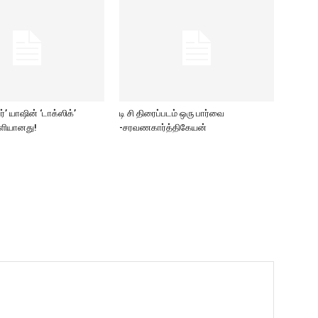
ார்’ யாஷின் ‘டாக்ஸிக்’
டி சி திரைப்படம் ஒரு பார்வை
ெளியானது!
-சரவணகார்த்திகேயன்