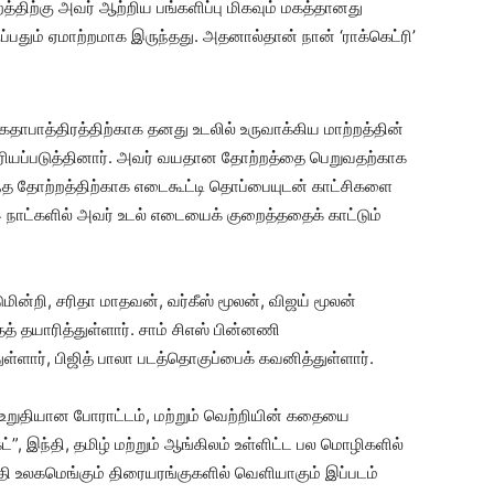
றத்திற்கு அவர் ஆற்றிய பங்களிப்பு மிகவும் மகத்தானது
்பதும் ஏமாற்றமாக இருந்தது. அதனால்தான் நான் ‘ராக்கெட்ரி’
 கதாபாத்திரத்திற்காக தனது உடலில் உருவாக்கிய மாற்றத்தின்
்சரியப்படுத்தினார். அவர் வயதான தோற்றத்தை பெறுவதற்காக
ந்த தோற்றத்திற்காக எடைகூட்டி தொப்பையுடன் காட்சிகளை
14 நாட்களில் அவர் உடல் எடையைக் குறைத்ததைக் காட்டும்
ுமின்றி, சரிதா மாதவன், வர்கீஸ் மூலன், விஜய் மூலன்
தயாரித்துள்ளார். சாம் சிஎஸ் பின்னணி
ள்ளார், பிஜித் பாலா படத்தொகுப்பைக் கவனித்துள்ளார்.
றுதியான போராட்டம், மற்றும் வெற்றியின் கதையை
ெக்ட்”, இந்தி, தமிழ் மற்றும் ஆங்கிலம் உள்ளிட்ட பல மொழிகளில்
தி உலகமெங்கும் திரையரங்குகளில் வெளியாகும் இப்படம்