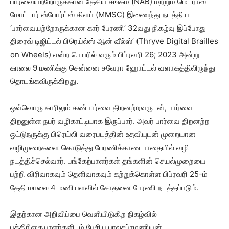
பார்வையற்றோருக்கான தேசிய சங்கம் (NAB) மற்றும் மெட்ராஸ்
மோட்டார் ஸ்போர்ட்ஸ் கிளப் (MMSC) இணைந்து நடத்திய
‘பார்வையற்றோருக்கான கார் பேரணி’ 32வது நிகழ்வு இப்போது
திரைவ் டிஜிட்டல் பிரெய்ல்ஸ் ஆன் வீல்ஸ்’ (Thryve Digital Brailles
on Wheels) என்ற பெயரில் வரும் பிப்ரவரி 26; 2023 அன்று
காலை 9 மணிக்கு சென்னை சவேரா ஹோட்டல் வளாகத்திலிருந்து
தொடங்கவிருக்கிறது.
ஒவ்வொரு காரிலும் கண்பார்வை திறனற்றவருடன், பார்வை
திறனுள்ள நபர் வழிகாட்டியாக இருப்பார். அவர் பார்வை திறனற்ற
ஓட்டுநருக்கு பிரெய்லி வரைபடத்தின் உதவியுடன் முறையான
வழிமுறைகளை கொடுத்து பேரணிக்காண பாதையில் வழி
நடத்திச்செல்வார். பங்கேற்பாளர்கள் தங்களின் செயல்முறையை
பற்றி விரிவாகவும் தெளிவாகவும் கற்றுக்கொள்ள பிப்ரவரி 25-ம்
தேதி மாலை 4 மணியளவில் சோதனை பேரணி நடத்தப்படும்.
இதற்கான அறிவிப்பை வெளியிடுகிற நிகழ்வில்
பத்திரிகையாளர்களிடம் பேசிய பாலசுப்ரமணியன்