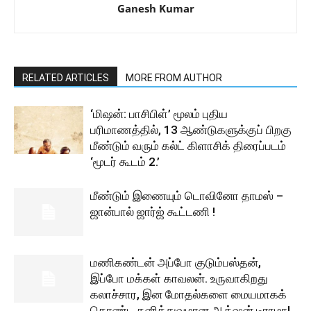
Ganesh Kumar
RELATED ARTICLES
MORE FROM AUTHOR
‘மிஷன்: பாசிபிள்’ மூலம் புதிய
பரிமாணத்தில், 13 ஆண்டுகளுக்குப் பிறகு
மீண்டும் வரும் கல்ட் கிளாசிக் திரைப்படம்
‘மூடர் கூடம் 2.’
மீண்டும் இணையும் டொவினோ தாமஸ் –
ஜான்பால் ஜார்ஜ் கூட்டணி !
மணிகண்டன் அப்போ குடும்பஸ்தன்,
இப்போ மக்கள் காவலன். உருவாகிறது
கலாச்சார, இன மோதல்களை மையமாகக்
கொண்ட தனித்துவமான ஆக்‌ஷன் டிராமா!