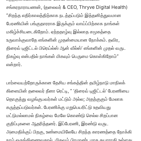
சங்கரநாராயணன், (தலைவர் & CEO, Thryve Digital Health)
”சிறந்த எதிர்காலத்திற்காக நடத்தப்படும் இத்தனித்துவமான
பேரணியின் பங்குதாரராக இருக்கும் வாய்ப்பிற்காக நாங்கள்
மகிழ்ச்சியடைகிறோம். ஏற்றதாழ்வு இல்லாத சமூகத்தை
உருவாக்குவாதே எங்களின் முதன்மையான நோக்கம். தவிர,
திரைவ் டிஜிட்டல் பிரெய்ல்ஸ் ஆன் வீல்ஸ்’ எங்களின் முதல் வருட
நிகழ்வு என்பதில் நாங்கள் மிகவும் பெருமை கொள்கிறோம்”
என்றார்.
பார்வையற்றோருக்கான தேசிய சங்கத்தின் தமிழ்நாடு மாநிலக்
கிளையின் தலைவர் நீனா ரெட்டி, ” ‘திரைவ் டிஜிட்டல்’ பேரணியை
தொகுத்து வழங்குபவர்கள் மட்டும் அல்ல; அதற்குகும் மேலாக
கருத்தப்படுவர்கள். பேரணிக்கு மறுபெயரிட்டு உதவியது
மட்டுமல்லாமல் நிகழ்வை மேலே கொண்டு செல்ல சிறப்பான
குறிப்புகளை ஆதரித்தனர். இப்பேரணி, இரண்டு வருட
அமைதிக்குப் பிறகு, உண்மையிலேயே சிறந்த காரணத்தை நோக்கி
நாம் ஒருங்கிணைவதால், மிகவும் பிரமாண்டமாக தயாராகி உள்ளது.