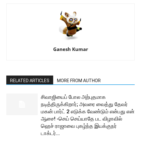
Ganesh Kumar
RELATED ARTICLES
MORE FROM AUTHOR
சிவாஜியைப் போல அற்புதமாக
நடித்திருக்கிறார்; அவரை வைத்து தேவர்
மகன் பார்ட் 2 எடுக்க வேண்டும் என்பது என்
ஆசை! -செய் செய்யாதே பட விழாவில்
ஹெச் ராஜாவை புகழ்ந்த இயக்குநர்
டாக்டர்...