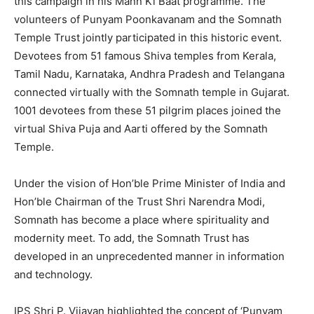
this campaign in his Mann Ki Baat programme. The
volunteers of Punyam Poonkavanam and the Somnath
Temple Trust jointly participated in this historic event.
Devotees from 51 famous Shiva temples from Kerala,
Tamil Nadu, Karnataka, Andhra Pradesh and Telangana
connected virtually with the Somnath temple in Gujarat.
1001 devotees from these 51 pilgrim places joined the
virtual Shiva Puja and Aarti offered by the Somnath
Temple.
Under the vision of Hon’ble Prime Minister of India and
Hon’ble Chairman of the Trust Shri Narendra Modi,
Somnath has become a place where spirituality and
modernity meet. To add, the Somnath Trust has
developed in an unprecedented manner in information
and technology.
IPS Shri P. Vijayan highlighted the concept of ‘Punyam