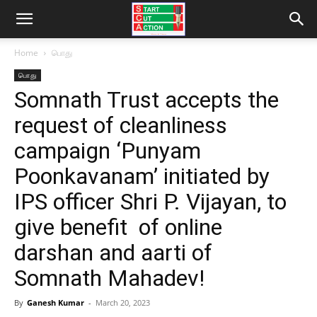
Home
பொது
பொது
Somnath Trust accepts the
request of cleanliness
campaign ‘Punyam
Poonkavanam’ initiated by
IPS officer Shri P. Vijayan, to
give benefit of online
darshan and aarti of
Somnath Mahadev!
By
Ganesh Kumar
-
March 20, 2023