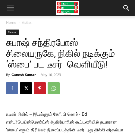
Home
சினிமா
சினிமா
சுபாஷ் சந்திரபோஸ்
சிலையருகே, நிகில் நடிக்கும்
‘ஸ்பை’ பட டீசர் வெளியீடு!
By
Ganesh Kumar
-
May 16, 2023
நடிகர் நிகில் – இயக்குநர் கேரி பி ஹெச்- Ed
என்டர்டெய்ன்மெண்ட்ஸ் ஆகியோரின் கூட்டணியில் தயாரான
‘ஸ்பை’ எனும் திரில்லர் திரைப்படத்தின் டீசர். புது தில்லி கர்தவ்யா