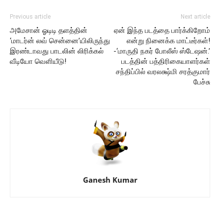
Previous article
Next article
அமேசான் ஓடிடி தளத்தின்
ஏன் இந்த படத்தை பார்க்கிறோம்
‘மாடர்ன் லவ் சென்னை’யிலிருந்து
என்று நினைக்க மாட்டீர்கள்!
இரண்டாவது பாடலின் லிரிக்கல்
-‘மாருதி நகர் போலீஸ் ஸ்டேஷன்.’
வீடியோ வெளியீடு!
படத்தின் பத்திரிகையாளர்கள்
சந்திப்பில் வரலக்ஷ்மி சரத்குமார்
பேச்சு
Ganesh Kumar