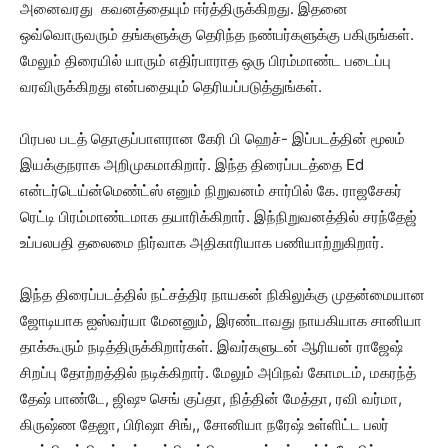
அனைவரது கவனத்தையும் ஈர்த்திருக்கிறது. இதனை
ஒவ்வொருவரும் தங்களுக்கு தெரிந்த நண்பர்களுக்கு பகிருங்கள்.
மேலும் திரையில் யாரும் எதிர்பாராத ஒரு பிரம்மாண்ட படைப்பு
வரவிருக்கிறது என்பதையும் தெரியப்படுத்துங்கள்.‌
பிரபல படத் தொகுப்பாளரான கேரி பி ஹெச்- இப்படத்தின் மூலம்
இயக்குநராக அறிமுகமாகிறார். இந்த திரைப்படத்தை Ed
என்டர்டெய்ன்மெண்ட்ஸ் எனும் நிறுவனம் சார்பில் கே. ராஜசேகர்
ரெட்டி பிரம்மாண்டமாக தயாரிக்கிறார். இந்நிறுவனத்தில் சரந்தேஜ்
உப்பலபதி தலைமை நிர்வாக அதிகாரியாக பணியாற்றுகிறார்.
இந்த திரைப்படத்தில் நட்சத்திர நாயகன் நிகிலுக்கு முதன்மையான
ஜோடியாக ஐஸ்வர்யா மேனனும், இரண்டாவது நாயகியாக சானியா
தாக்கூரும் நடித்திருக்கிறார்கள். இவர்களுடன் ஆரியன் ராஜேஷ்
சிறப்பு தோற்றத்தில் நடிக்கிறார். மேலும் அபிநவ் கோமடம், மகரந்த்
தேஷ் பாண்டே, ஜிஷு செங் குப்தா, நித்தின் மேத்தா, ரவி வர்மா,
கிருஷ்ண தேஜா, பிரிஷா சிங்,, சோனியா நரேஷ் உள்ளிட்ட பலர்