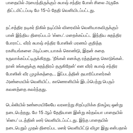
பாதையில் அமைந்திருக்கும் சுபாஷ் சந்திர போஸ் சிலை அருகே
திட்டமிட்டப்படி மே 15-ம் தேதி வெளியிடப்பட்டது.
நட்சத்திர நடிகர் நிகில் நடிப்பில் விரைவில் வெளியாகவிருக்கும்
பான் இந்திய திரைப்படம் ‘ஸ்பை’. மறைக்கப்பட்ட இந்திய சுதந்திர
போராட்ட வீரர் சுபாஷ் சந்திர போஸின் மரணம் குறித்த
ரகசியங்களை அடிப்படையாகக் கொண்டு, இதன் கதை
உருவாக்கப்பட்டிருக்கிறது. ‘நீங்கள் எனக்கு ரத்தத்தை கொடுங்கள்.
நான் உங்களுக்கு சுதந்திரம் தருகிறேன்’ என வீரர் சுபாஷ் சந்திர
போஸின் வீர முழக்கத்தை… இப்படத்தின் தயாரிப்பாளர்கள்
அண்மையில் வெளியிட்ட காணொளியில் இடம்பெற்று பெரும்
கவனத்தை கவர்ந்தது.
டெல்லியில் உண்மையிலேயே வரலாற்று சிறப்புமிக்க நிகழ்வு ஒன்று
நடைபெற்றது. மே 15 ஆம் தேதியான இன்று கர்தவ்யா பாதையில்
‘ஸ்பை’ படத்தின் டீசர் வெளியிடப்பட்டது. இந்த பாதையில்
நடைபெறும் முதல் திரைப்பட டீஸர் வெளியிட்டு விழா இது என்பதால்