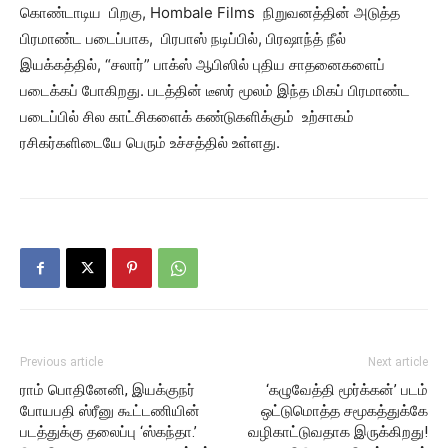
கொண்டாடிய பிறகு, Hombale Films நிறுவனத்தின் அடுத்த
பிரமாண்ட படைப்பாக, பிரபாஸ் நடிப்பில், பிரஷாந்த் நீல்
இயக்கத்தில், “சலார்” பாக்ஸ் ஆபிஸில் புதிய சாதனைகளைப்
படைக்கப் போகிறது. படத்தின் டீஸர் மூலம் இந்த மிகப் பிரமாண்ட
படைப்பில் சில காட்சிகளைக் கண்டுகளிக்கும் உற்சாகம்
ரசிகர்களிடையே பெரும் உச்சத்தில் உள்ளது.
Previous article
Next article
ராம் பொதினேனி, இயக்குநர்
‘கழுவேத்தி மூர்க்கன்’ படம்
போயபதி ஸ்ரீனு கூட்டணியின்
ஒட்டுமொத்த சமூகத்துக்கே
படத்துக்கு தலைப்பு ‘ஸ்கந்தா.’
வழிகாட்டுவதாக இருக்கிறது!