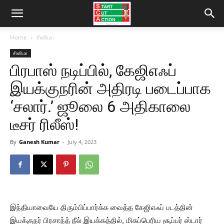
Home
சினிமா
சினிமா
பிரபாஸ் நடிப்பில், கேஜிஎஃப்
இயக்குநரின் அதிரடி படைப்பாக
‘சலார்.’ ஜூலை 6 அதிகாலை
டீசர் ரிலீஸ்!
By
Ganesh Kumar
-
July 4, 2023
இந்தியாவையே திரும்பிப்பார்க்க வைத்த கேஜிஎஃப் படத்தின்
இயக்குநர் பிரசாந்த் நீல் இயக்கத்தில், மிகப்பெரிய சூப்பர் ஸ்டார்