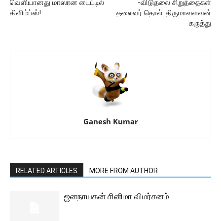
வெளியானது மாஸான டைட்டில்
-விடுதலை சிறுத்தைகள்
கிளிம்ப்ஸ்!
தலைவர் தொல். திருமாவளவன்
கருத்து
Ganesh Kumar
RELATED ARTICLES
MORE FROM AUTHOR
ஜனநாயகன் சினிமா விமர்சனம்