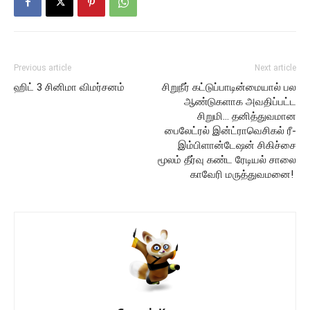
Previous article
Next article
ஹிட் 3 சினிமா விமர்சனம்
சிறுநீர் கட்டுப்பாடின்மையால் பல
ஆண்டுகளாக அவதிப்பட்ட
சிறுமி… தனித்துவமான
பைலேட்ரல் இன்ட்ராவெசிகல் ரீ-
இம்பிளான்டேஷன் சிகிச்சை
மூலம் தீர்வு கண்ட ரேடியல் சாலை
காவேரி மருத்துவமனை!