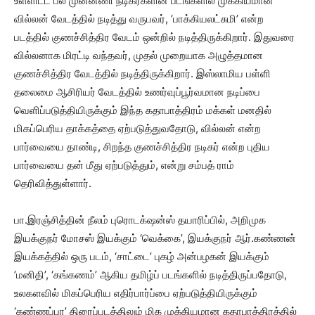
உள்ளிட்ட பல முன்னணி நடிகர்களின் படங்களில் முக்கியமான
வில்லன் வேடத்தில் நடித்து வருபவர், ‘பாக்கியலட்சுமி’ என்ற
படத்தில் குணச்சித்திர வேடம் ஒன்றில் நடித்திருக்கிறார். இதுவரை
வில்லனாக மிரட்டி வந்தவர், முதல் முறையாக அழுத்தமான
குணச்சித்திர வேடத்தில் நடித்திருக்கிறார். இஸ்லாமிய பள்ளி
தலைமை ஆசிரியர் வேடத்தில் உணர்வுப்பூர்வமான நடிப்பை
வெளிப்படுத்தியிருக்கும் இந்த கதாபாத்திரம் மக்கள் மனதில்
மிகப்பெரிய தாக்கத்தை ஏற்படுத்துவதோடு, வில்லன் என்ற
பார்வையை தாண்டி, சிறந்த குணச்சித்திர நடிகர் என்ற புதிய
பார்வையை தன் மீது ஏற்படுத்தும், என்று சம்பத் ராம்
தெரிவித்துள்ளார்.
பா.இரஞ்சித்தின் நீலம் புரொடக்‌ஷன்ஸ் தயாரிப்பில், அறிமுக
இயக்குநர் மோசஸ் இயக்கும் ‘வெக்கை’, இயக்குநர் ஆர்.கண்ணன்
இயக்கத்தில் ஒரு படம், ‘சாட்டை’ புகழ் அன்பழகன் இயக்கும்
’மனிதி’, ‘கங்கணம்’ ஆகிய தமிழ்ப் படங்களில் நடித்திருப்பதோடு,
உலகளவில் மிகப்பெரிய எதிர்பார்ப்பை ஏற்படுத்தியிருக்கும்
‘கண்ணப்பா’ திரைப்படத்திலும் மிக முக்கியமான கதாபாத்திரத்தில்