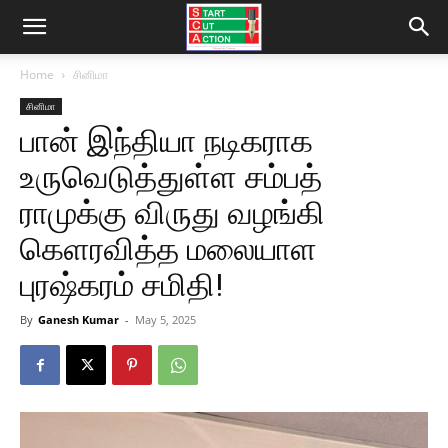
Home
சினிமா
சினிமா
பான் இந்தியா நடிகராக
உருவெடுத்துள்ள சம்பத்
ராமுக்கு விருது வழங்கி
கெளரவித்த மலையாள
புரஷ்கரம் சமிதி!
By
Ganesh Kumar
-
May 5, 2025