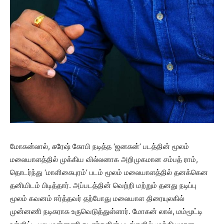
மோகன்லால், சுரேஷ் கோபி நடித்த ‘ஜனகன்’ படத்தின் மூலம்
மலையாளத்தில் முக்கிய வில்லனாக அறிமுகமான சம்பத் ராம்,
தொடர்ந்து ‘மாளிகைபுரம்’ படம் மூலம் மலையாளத்தில் தனக்கென
தனியிடம் பிடித்தார். அப்படத்தின் வெற்றி மற்றும் தனது நடிப்பு
மூலம் கவனம் ஈர்த்தவர் தற்போது மலையாள திரையுலகில்
முன்னணி நடிகராக உருவெடுத்துள்ளார். மோகன் லால், மம்மூட்டி