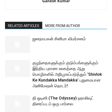
Ganesh Kumar
RELATED ARTICLES
MORE FROM AUTHOR
ஜனநாயகன் சினிமா விமர்சனம்
குழந்தைகளுக்கும் குடும்பங்களுக்கும்
இந்திய புராண உலகத்தை ஆறு
மொழிகளில் அறிமுகப்படுத்தும் ‘Shivlok
Ke Kundakka Mandakka’ புதுமையான
அனிமேஷன் தொடர்!
தி ஒடிஸி (The Odyssey) ஹாலிவுட்
திரைப்படம் ஒரு பார்வை