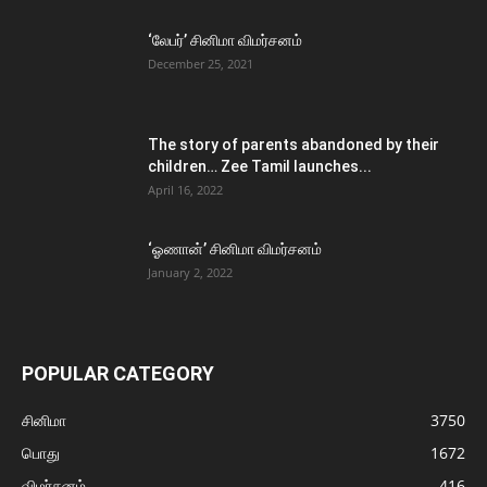
‘லேபர்’ சினிமா விமர்சனம்
December 25, 2021
The story of parents abandoned by their
children… Zee Tamil launches...
April 16, 2022
‘ஓணான்’ சினிமா விமர்சனம்
January 2, 2022
POPULAR CATEGORY
சினிமா
3750
பொது
1672
விமர்சனம்
416