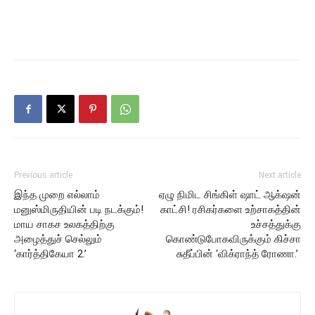
Previous article
Next article
இந்த முறை எல்லாம்
ஏழு நிமிட சிங்கிள் ஷாட் ஆக்‌ஷன்
மனுஸ்மிருதியின் படி நடக்கும்!
காட்சி! ரசிகர்களை உற்சாகத்தின்
மாய சாகச உலகத்திற்கு
உச்சத்துக்கு
அழைத்துச் செல்லும்
கொண்டுபோகவிருக்கும் கிச்சா
‘கார்த்திகேயா 2.’
சுதீப்பின் ‘விக்ராந்த் ரோணா.’