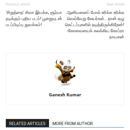
Previous article
Next article
‘சிறுத்தை’ சிவா இயக்க, சூர்யா
ஆனியனைப் போல் உரிக்க உரிக்க
நடிக்கும் புதிய படம்! பூஜையுடன்
வெவ்வேறு லேயர்கள்… நான் ஏழு
படப்பிடிப்பு துவக்கம்!
கெட்டப்புகளில் நடித்திருக்கிறேன்!
-கோவையைக் கலக்கிய கோப்ரா
நாயகன்
Ganesh Kumar
RELATED ARTICLES
MORE FROM AUTHOR