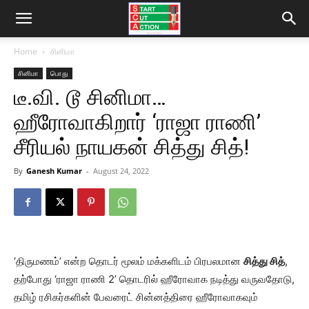
Home
சினிமா
சினிமா
பொது
டீ.வி. டூ சினிமா…
ஹீரோவாகிறார் ‘ராஜா ராணி’
சீரியல் நாயகன் சித்து சித்!
By
Ganesh Kumar
-
August 24, 2022
‘திருமணம்’ என்ற தொடர் மூலம் மக்களிடம் பிரபலமான
சித்து சித்
,
தற்போது ‘ராஜா ராணி 2’ தொடரில் ஹீரோவாக நடித்து வருவதோடு,
தமிழ் ரசிகர்களின் பேவரைட் சின்னத்திரை ஹீரோவாகவும்