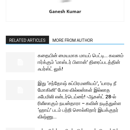
Ganesh Kumar
RELATED ARTICLES
MORE FROM AUTHOR
கதையின் மையமாக மாயப் பெட்டி… கவனம்
ஈர்க்கும் ‘மாஸ்டர் பிளான்’ திரைப்படத்தின்
ஃபர்ஸ்ட் லுக்!
இது ‘சந்தோஷ் சுப்பிரமணியம்’, ‘யாரடி நீ
மோகினி’ போல வில்லன்கள் இல்லாத
ஃபேமிலி என்டர்டெய்னர்! -ஆகஸ்ட் 28-ல்
ரிலீஸாகும் நயன்தாரா – கவின் நடித்துள்ள
‘ஹாய்’ படம் பற்றி சொல்கிறார் இயக்குநர்
விஷ்ணு...