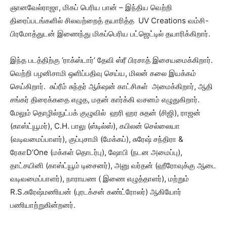
ஞானவேல்ராஜா, மிகப் பெரிய பான் – இந்திய வெற்றி
திரைப்படங்களில் சிலவற்றைத் தயாரித்த UV Creations வம்சி-
பிரமோத்துடன் இணைந்து மிகப்பெரிய பட்ஜெட்டில் தயாரிக்கிறார்.
இந்த படத்திற்கு ‘ராக்ஸ்டார்’ தேவி ஸ்ரீ பிரசாத் இசையமைக்கிறார்.
வெற்றி பழனிசாமி ஒளிப்பதிவு செய்ய, மிலன் கலை இயக்கம்
செய்கிறார். சுப்ரீம் சுந்தர் ஆக்‌ஷன் காட்சிகள் அமைக்கிறார், ஆதி
சங்கர் திரைக்கதை எழுத, மதன் கார்க்கி வசனம் எழுதுகிறார்.
மேலும் தொழில்நுட்பக் குழுவில் ஹரி ஹர சுதன் (சிஜி), ராஜன்
(காஸ்ட்யூமர்), C.H. பாலு (ஸ்டில்ஸ்), கபிலன் செல்லையா
(வடிவமைப்பாளர்), குப்புசாமி (மேக்கப்), சுரேஷ் சந்திரா &
ரேகாD’One (மக்கள் தொடர்பு), ஷோபி (நடன அமைப்பு),
தாட்சயினி (காஸ்ட்யூம் டிசைனர்), அனு வர்தன் (ஹீரோவுக்கு ஆடை
வடிவமைப்பாளர்), நாராயண ( இணை எழுத்தாளர்), மற்றும்
R.S.சுரேஷ்மணியன் (புரடக்சன் கண்ட்ரோலர்) ஆகியோர்
பணியாற்றுகின்றனர்.