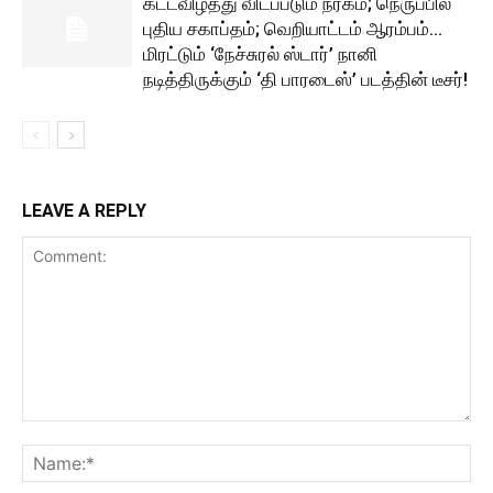
கட்டவிழ்த்து விடப்படும் நரகம்; நெருப்பில்
புதிய சகாப்தம்; வெறியாட்டம் ஆரம்பம்…
மிரட்டும் ‘நேச்சுரல் ஸ்டார்’ நானி
நடித்திருக்கும் ‘தி பாரடைஸ்’ படத்தின் டீசர்!
LEAVE A REPLY