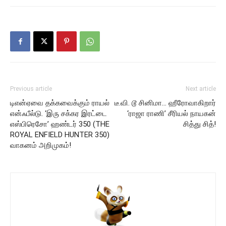
Previous article
Next article
டிஎன்ஏவை தக்கவைக்கும் ராயல்
டீ.வி. டூ சினிமா… ஹீரோவாகிறார்
என்ஃபீல்டு. ‘இரு சக்கர இரட்டை
‘ராஜா ராணி’ சீரியல் நாயகன்
எஸ்பிரெசோ’ ஹண்டர் 350 (THE
சித்து சித்!
ROYAL ENFIELD HUNTER 350)
வாகனம் அறிமுகம்!