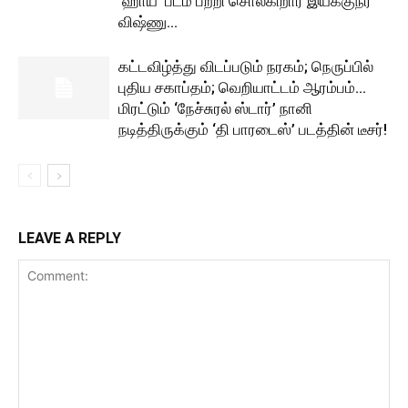
‘ஹாய்’ படம் பற்றி சொல்கிறார் இயக்குநர்
விஷ்ணு...
கட்டவிழ்த்து விடப்படும் நரகம்; நெருப்பில்
புதிய சகாப்தம்; வெறியாட்டம் ஆரம்பம்…
மிரட்டும் ‘நேச்சுரல் ஸ்டார்’ நானி
நடித்திருக்கும் ‘தி பாரடைஸ்’ படத்தின் டீசர்!
LEAVE A REPLY