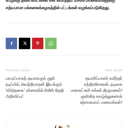
பேருக்கு தங்க மெடல்கள் என மொத்தம் 2666 மாணவர்களுக்கு
சத்யபாமா பல்கலைக்கழகத்தில் பட்டங்கள் வழங்கப்படுகிறது.
Previous article
Next article
பரபரப்பாகத் தயாராகும் சூரி
தயாரிப்பாளர் ரவீந்தர்
நடிப்பில், வெற்றிமாறன் இயக்கும்
சந்திரசேகரன், நடிகை
‘விடுதலை.’ விரைவில் ரிலீஸ் தேதி
மகாலட்சுமி சங்கர் திருமணம்!
அறிவிப்பு!
குவிகிற வாழ்த்துகளால்
உற்சாகமாய் மணமக்கள்!