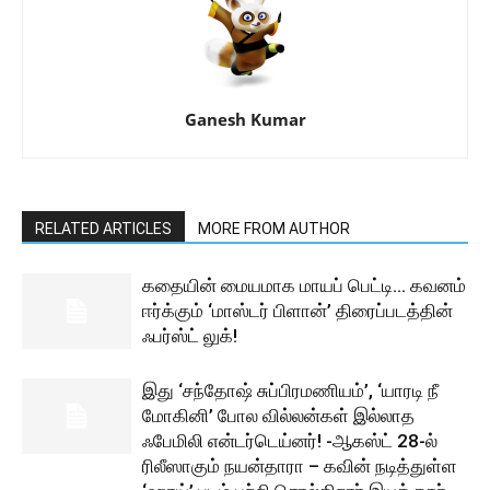
Ganesh Kumar
RELATED ARTICLES
MORE FROM AUTHOR
கதையின் மையமாக மாயப் பெட்டி… கவனம்
ஈர்க்கும் ‘மாஸ்டர் பிளான்’ திரைப்படத்தின்
ஃபர்ஸ்ட் லுக்!
இது ‘சந்தோஷ் சுப்பிரமணியம்’, ‘யாரடி நீ
மோகினி’ போல வில்லன்கள் இல்லாத
ஃபேமிலி என்டர்டெய்னர்! -ஆகஸ்ட் 28-ல்
ரிலீஸாகும் நயன்தாரா – கவின் நடித்துள்ள