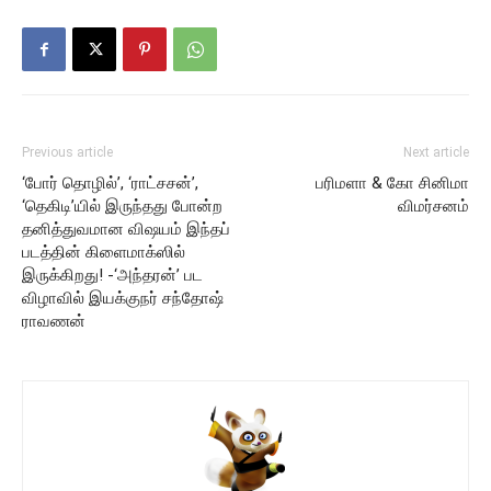
Previous article
Next article
‘போர் தொழில்’, ‘ராட்சசன்’,
பரிமளா & கோ சினிமா
‘தெகிடி’யில் இருந்தது போன்ற
விமர்சனம்
தனித்துவமான விஷயம் இந்தப்
படத்தின் கிளைமாக்ஸில்
இருக்கிறது! -‘அந்தரன்’ பட
விழாவில் இயக்குநர் சந்தோஷ்
ராவணன்