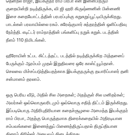
தென்றல் ராஜா, இயக்குநர் ராம் பிரபா என இன்னபிறரும்
குறையின்றி நடித்திருக்க, வி ஜி ஹரி கிருஷ்ணனின் பின்னணி
இசை கதையோட்டத்தின் பரபரப்புக்கு சுறுசுறுப்பூட்டியிருக்கிறது.
பாடல்கள் பரவாயில்லை ரகம். சுரேஷ்குமார் சுந்தரத்தின் ஒளிப்பதிவு
நேர்த்தி. எடிட்டர் ராம்நாத்தின் பங்களிப்பு நறுக் சுறுக். படத்தின்
நீளம் 110 நிமிடங்கள்.
ஹீரோயின் உட்பட கிட்டத்தட்ட படத்தில் நடித்திருக்கிற அத்தனைப்
பேருக்கும் ஆரம்பம் முதல் இறுதிவரை ஒரே காஸ்ட்யூம்தான்.
செலவை மிச்சப்படுத்தியதற்காக இயக்குநருக்கு தயாரிப்பாளர் தனி
சன்மானம் தரலாம்.
ஒரு பெரிய வீடு, அதில் சில அறைகள்; அதற்குள் சில மனிதர்கள்;
அவர்கள் ஒவ்வொருவரிடமும் ஒவ்வொரு சதித் திட்டம் இருக்கிறது.
இப்படியொரு அதிரிபுதிரியான கதைச்சூழலை அமைத்த இயக்குநர்
ராம் பிரபா, அதற்கு பொருத்தமாக திரைக்கதையில் அதிரடியான
சம்பவங்களை இணைத்துப் பிணைத்திருப்பதால் திருப்தியான
கிரைம் திரில்லர் அனுபவம் கிடைக்கிறது.