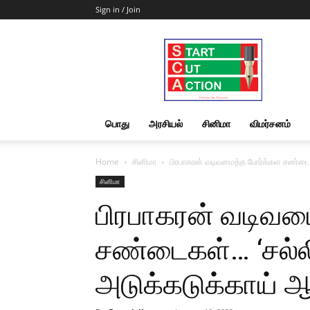
Sign in / Join
Start
Cut
Action
|
News
&
பொது
அரசியல்
சினிமா
விமர்சனம்
Views
Home
சினிமா
பிரபாகரன் வடிவமைத்த போர்க்கள சண்டைகள்
சினிமா
பிரபாகரன் வடிவம
சண்டைகள்… ‘சல்லி
அடுக்கடுக்காய் ஆ