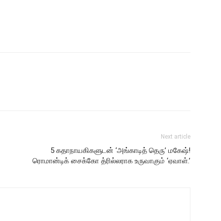
Next article
5 கதாநாயகிகளுடன் ‘அங்காடித் தெரு’ மகேஷ்!
ரொமான்டிக் சைக்கோ த்ரில்லராக உருவாகும் ‘ஏவாள்.’