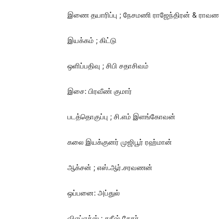
இணை தயாரிப்பு ; நேசமணி ராஜேந்திரன் & ராவணன
இயக்கம் ; கிட்டு
ஒளிப்பதிவு ; சிபி சதாசிவம்
இசை: பிரவீண் குமார்
படத்தொகுப்பு ; சி.எம் இளங்கோவன்
கலை இயக்குனர் முஜிபூர் ரஹ்மான்
ஆக்சன் ; எஸ்.ஆர்.சரவணன்
ஒப்பனை: அப்துல்
விஎப்எக்ஸ் ; சதீஷ் சேகர்