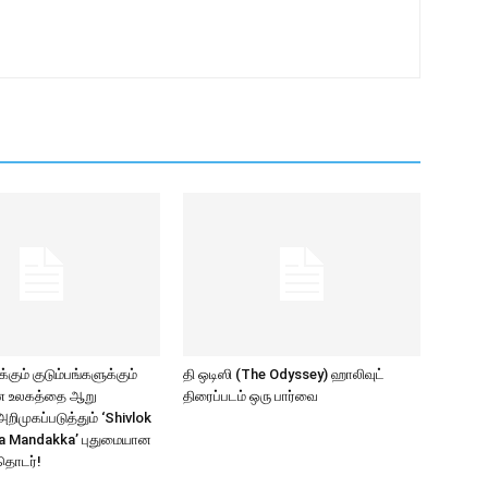
கும் குடும்பங்களுக்கும்
தி ஒடிஸி (The Odyssey) ஹாலிவுட்
ாண உலகத்தை ஆறு
திரைப்படம் ஒரு பார்வை
ிமுகப்படுத்தும் ‘Shivlok
a Mandakka’ புதுமையான
தொடர்!